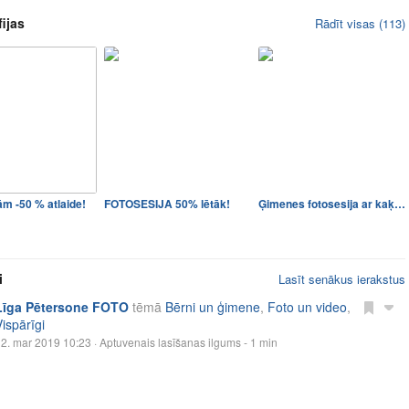
ijas
Rādīt visas (113)
ām -50 % atlaide!
FOTOSESIJA 50% lētāk!
Ģimenes fotosesija ar kaķie…
i
Lasīt senākus ierakstus
Līga Pētersone FOTO
tēmā
Bērni un ģimene
,
Foto un video
,
Vispārīgi
2. mar 2019 10:23
· Aptuvenais lasīšanas ilgums - 1 min