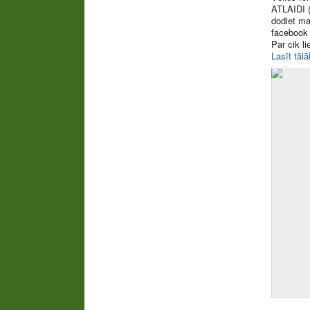
ATLAIDI (
dodiet ma
facebook
Par cik li
Lasīt tālā