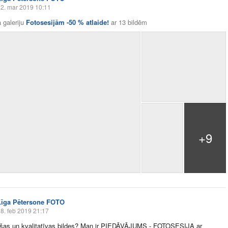
2. mar 2019 10:11
 galeriju
Fotosesijām -50 % atlaide!
ar
13 bildēm
+9
Līga Pētersone FOTO
8. feb 2019 21:17
oršas un kvalitatīvas bildes? Man ir PIEDĀVĀJUMS - FOTOSESIJA ar