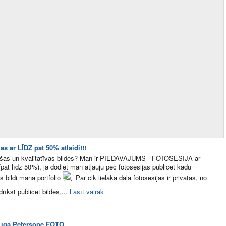
as ar LĪDZ pat 50% atlaidi!!!
oršas un kvalitatīvas bildes? Man ir PIEDĀVĀJUMS - FOTOSESIJA ar
pat līdz 50%), ja dodiet man atļauju pēc fotosesijas publicēt kādu
as bildi manā portfolio
Par cik lielākā daļa fotosesijas ir privātas, no
īkst publicēt bildes,...
Lasīt vairāk
Līga Pētersone FOTO