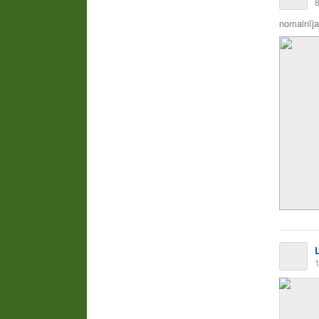
8
nomainīja 
1