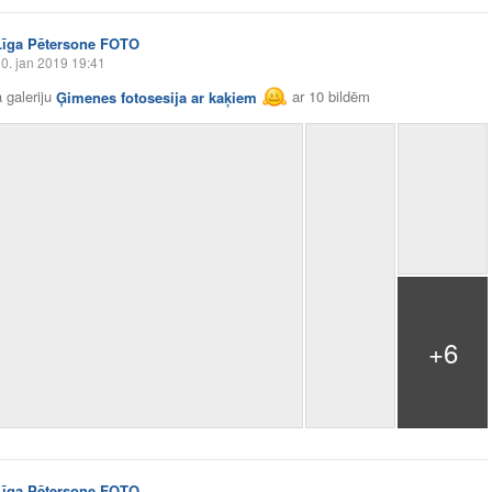
Līga Pētersone FOTO
0. jan 2019 19:41
 galeriju
Ģimenes fotosesija ar kaķiem
ar
10 bildēm
+6
Līga Pētersone FOTO