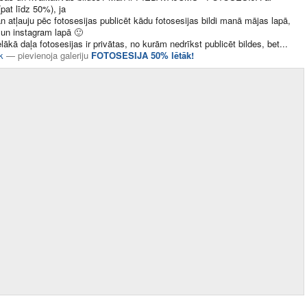
pat līdz 50%), ja
n atļauju pēc fotosesijas publicēt kādu fotosesijas bildi manā mājas lapā,
 un instagram lapā
🙂
elākā daļa fotosesijas ir privātas, no kurām nedrīkst publicēt bildes, bet​...
k
—
pievienoja galeriju
FOTOSESIJA 50% lētāk!