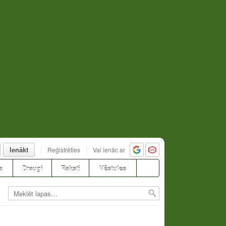
Ienākt
Reģistrēties
Vai ienāc ar
a
Draugi
Raksti
Vēstules