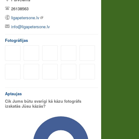
26138563
ligapetersone.lv
info@ligapetersone.lv
Fotogrāfijas
Aptaujas
Cik Jums būtu svarīgi kā kāzu fotogrāfs
izskatās Jūsu kāzās?