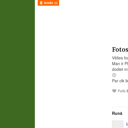
Ieteikt
33
Fotos
Vēlies fo
Man ir P
dodiet ma
🙂
Par cik l
Patīk
Runā