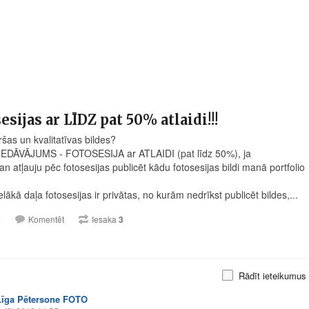
esijas ar LĪDZ pat 50% atlaidi!!!
ršas un kvalitatīvas bildes?
IEDĀVĀJUMS - FOTOSESIJA ar ATLAIDI (pat līdz 50%), ja
n atļauju pēc fotosesijas publicēt kādu fotosesijas bildi manā portfolio
ielākā daļa fotosesijas ir privātas, no kurām nedrīkst publicēt bildes,...
3
Komentēt
Iesaka
3
Rādīt ieteikumus
Līga Pētersone FOTO