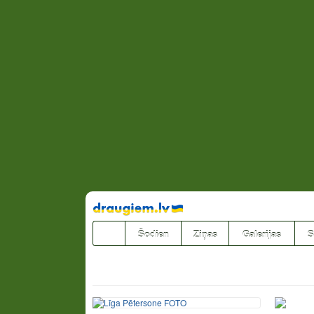
Pāriet
uz
saturu
Šodien
Ziņas
Galerijas
S