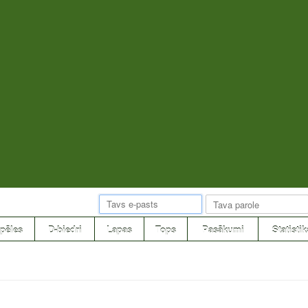
pēles
D-biedri
Lapas
Tops
Pasākumi
Statistik