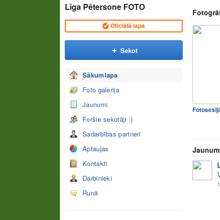
Līga Pētersone FOTO
Fotogrāf
Oficiālā lapa
Sekot
Sākumlapa
Foto galerija
Jaunumi
Fotosesij
Foršie sekotāji :)
Sadarbības partneri
Aptaujas
Jaunum
Kontakti
Darbinieki
1
Runā