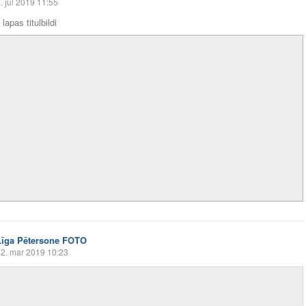
. jūl 2019 11:55
lapas titulbildi
Līga Pētersone FOTO
2. mar 2019 10:23