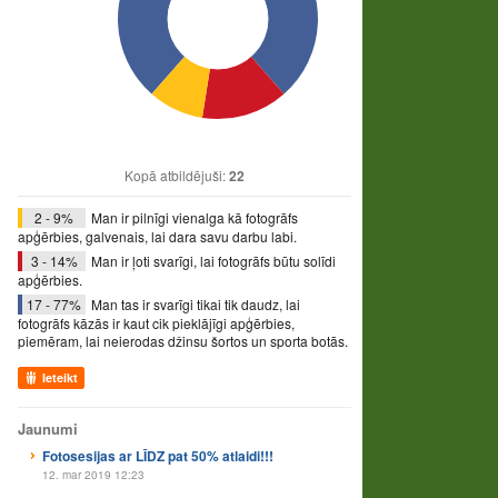
Kopā atbildējuši:
22
2 - 9%
Man ir pilnīgi vienalga kā fotogrāfs
apģērbies, galvenais, lai dara savu darbu labi.
3 - 14%
Man ir ļoti svarīgi, lai fotogrāfs būtu solīdi
apģērbies.
17 - 77%
Man tas ir svarīgi tikai tik daudz, lai
fotogrāfs kāzās ir kaut cik pieklājīgi apģērbies,
piemēram, lai neierodas džinsu šortos un sporta botās.
Ieteikt
Jaunumi
Fotosesijas ar LĪDZ pat 50% atlaidi!!!
12. mar 2019 12:23