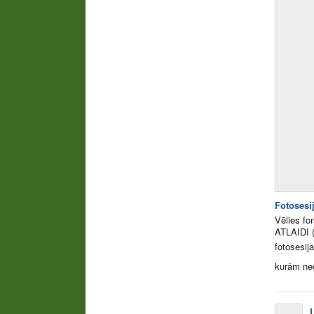
Fotosesij
Vēlies f
ATLAIDI (
fotosesij
kurām nedr