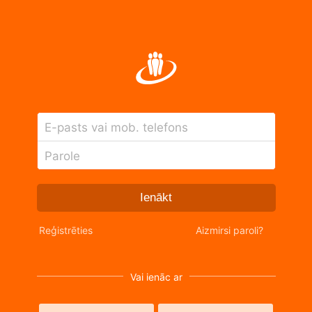
E-pasts vai mob. telefons
Parole
Ienākt
Reģistrēties
Aizmirsi paroli?
Vai ienāc ar