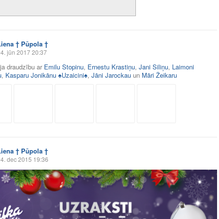
Liena † Pūpola †
4. jūn 2017 20:37
āja draudzību ar
Emilu Stopinu
,
Ernestu Krastiņu
,
Jani Siliņu
,
Laimoni
u
,
Kasparu Jonikānu ♠Uzaicini♠
,
Jāni Jarockau
un
Māri Žeikaru
Liena † Pūpola †
4. dec 2015 19:36