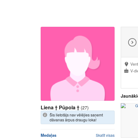
Vent
V-di
Jaunāki
Liena † Pūpola †
(27)
Šis lietotājs nav vēlējies saņemt
dāvanas ārpus draugu loka!
Medaļas
Skatīt visas