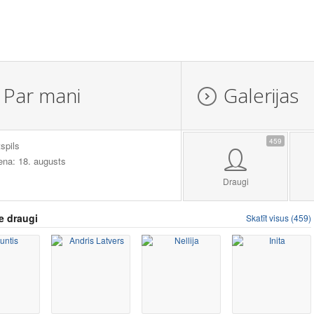
Par mani
Galerijas
459
spils
ena: 18. augusts
Draugi
e draugi
Skatīt visus (459)