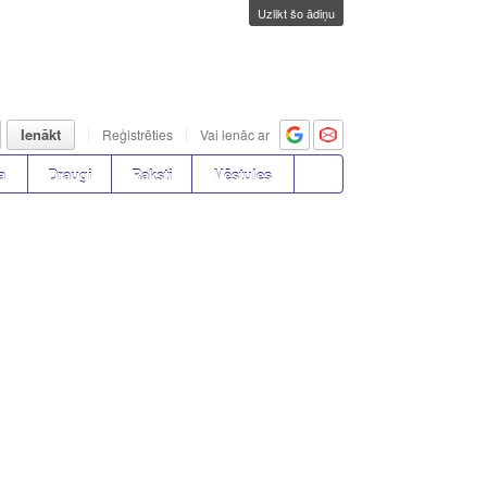
Uzlikt šo ādiņu
Ienākt
Reģistrēties
Vai ienāc ar
a
Draugi
Raksti
Vēstules