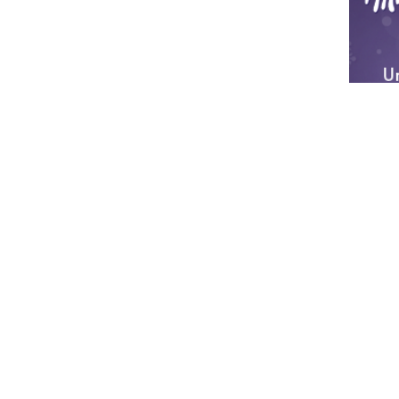
Es nosūtī
9
Ikdienas 
Pievi
DRAUG