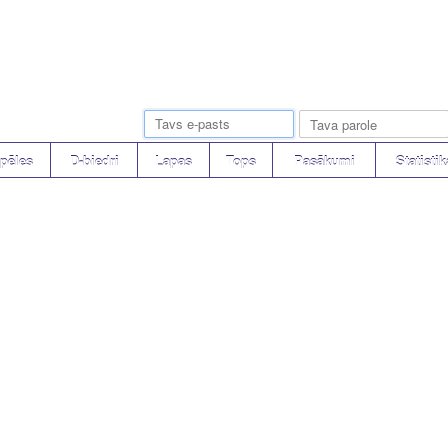
pēles
D-biedri
Lapas
Tops
Pasākumi
Statistik