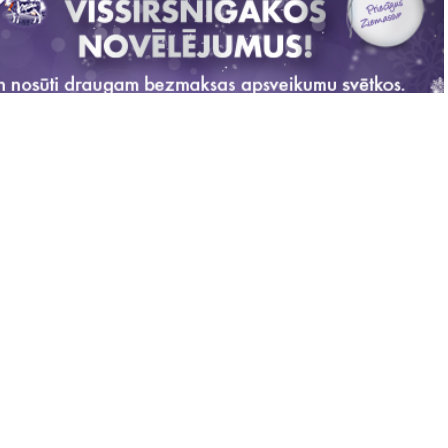
ju vissirsnīgāko vēlējumu Ziemassvētkos saviem mīļajiem. Nosūti arī Tu!
Liena † Pūpola †
. dec 2015 19:20
bonuss ir saņemts! Pievienojies spēlei!
enojies spēlei!
IEM.LV