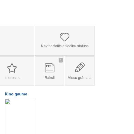
Nav norādīts attiecību statuss
6
Intereses
Raksti
Viesu grāmata
Kino gaume