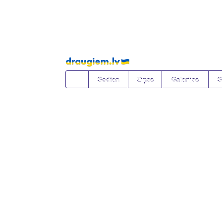
Pāriet
uz
saturu
Šodien
Ziņas
Galerijas
S