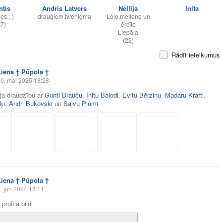
ntis
Andris Latvers
Nellija
Inita
es ;-)
draugiem.lv/enigma
Lolo,mellene un
47)
ērcīte
Liepāja
(22)
Rādīt ieteikumus
Liena † Pūpola †
0. mai 2025 18:28
āja draudzību ar
Gunti Brauču
,
Initu Balodi
,
Evitu Bērziņu
,
Madaru Krafti
,
ķi
,
Andri Bukovski
un
Saivu Plūmi
Liena † Pūpola †
. jūn 2024 18:11
profila bildi