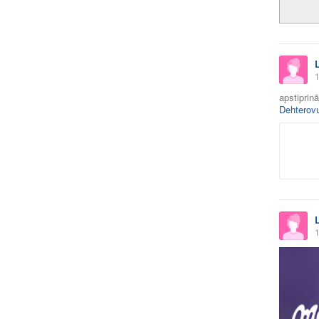
1
apstiprin
Dehterov
1