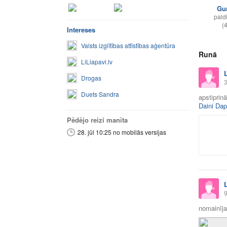
Gu
paldi
(
Intereses
Valsts izglītības attīstības aģentūra
Runā
LiLiapavi.lv
Drogas
3
Duets Sandra
apstiprin
Daini Dap
Pēdējo reizi manīta
28. jūl 10:25 no mobilās versijas
9
nomainīja 