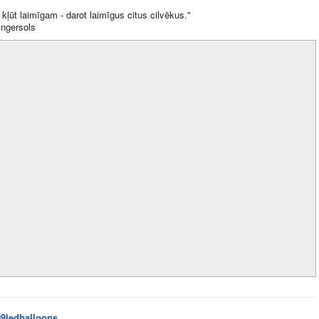
 kļūt laimīgam - darot laimīgus citus cilvēkus."
Ingersols
99ledballoons