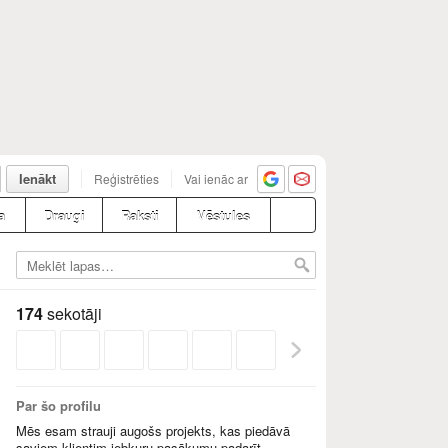
Ienākt
Reģistrēties
Vai ienāc ar
a
Draugi
Raksti
Vēstules
174
sekotāji
Par šo profilu
Mēs esam strauji augošs projekts, kas piedāvā
saviem klientim jebkuru pasākumu padarīt