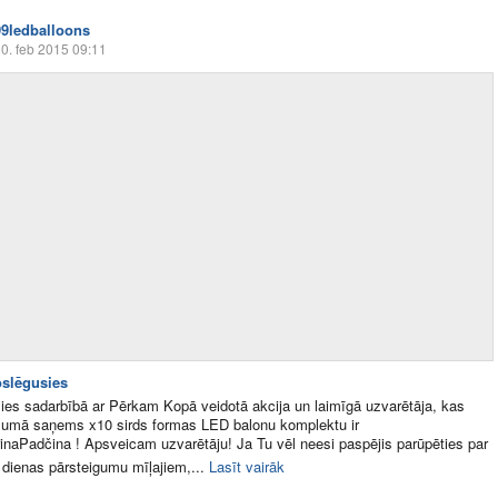
99ledballoons
0. feb 2015 09:11
oslēgusies
zies sadarbībā ar Pērkam Kopā veidotā akcija un laimīgā uzvarētāja, kas
šumā saņems x10 sirds formas LED balonu komplektu ir
naPadčina ! Apsveicam uzvarētāju! Ja Tu vēl neesi paspējis parūpēties par
 dienas pārsteigumu mīļajiem,...
Lasīt vairāk