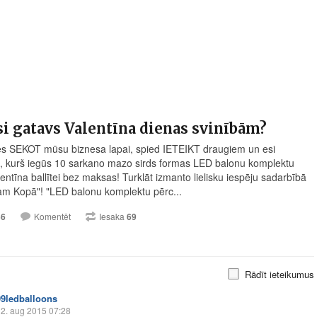
si gatavs Valentīna dienas svinībām?
es SEKOT mūsu biznesa lapai, spied IETEIKT draugiem un esi
s, kurš iegūs 10 sarkano mazo sirds formas LED balonu komplektu
entīna ballītei bez maksas! Turklāt izmanto lielisku iespēju sadarbībā
am Kopā"! "LED balonu komplektu pērc...
56
Komentēt
Iesaka
69
Rādīt ieteikumus
99ledballoons
2. aug 2015 07:28