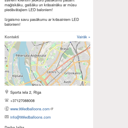
maģiskāku, gaišāku un krāsaināku ar mūsu
piedāvātajiem LED baloniem!
Izgaismo savu pasākumu ar krāsainiem LED
baloniem!
Kontakti
Vairāk »
Sporta iela 2, Rīga
+37127088008
www.99ledballoons.com
info@99ledballoons.com
Darba laiks