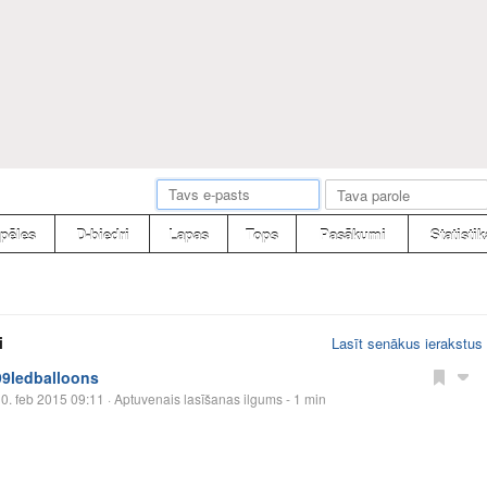
pēles
D-biedri
Lapas
Tops
Pasākumi
Statistik
i
Lasīt senākus ierakstus
99ledballoons
0. feb 2015 09:11
· Aptuvenais lasīšanas ilgums - 1 min