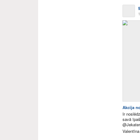
1
Akcija n
Ir noslēd
savā īpa
@Jekateri
Valentīna