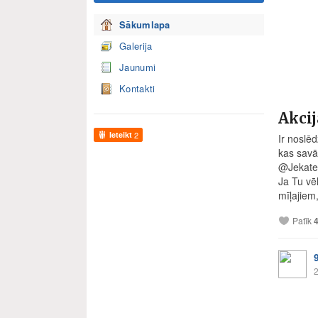
Sākumlapa
Galerija
Jaunumi
Kontakti
Akcij
Ieteikt
2
Ir noslē
kas savā
@Jekater
Ja Tu vē
mīļajiem,
Patīk
2