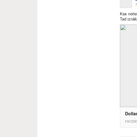
7
Kas notie
Tad iznāk
Dolla
FACEB