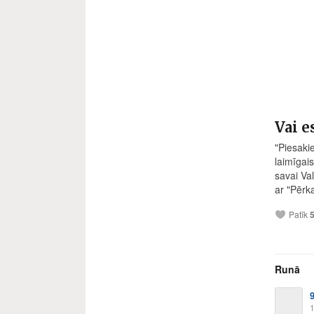
Vai e
"Piesaki
laimīgai
savai Val
ar "Pērk
Patīk
Runā
1