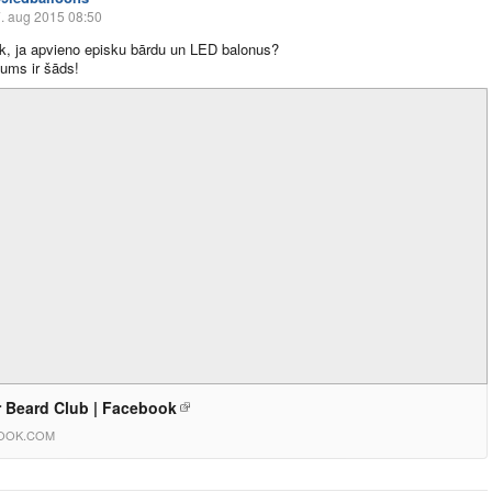
. aug 2015 08:50
k, ja apvieno episku bārdu un LED balonus?
ums ir šāds!
r Beard Club | Facebook
OOK.COM