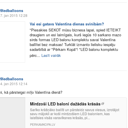
99ledballoons
7. jan 2015 12:28
Vai esi gatavs Valentīna dienas svinībām?
"Piesakies SEKOT mūsu biznesa lapai, spied IETEIKT
draugiem un esi laimīgais, kurš iegūs 10 sarkano mazo
sirds formas LED balonu komplektu savai Valentīna
ballītei bez maksas! Turklāt izmanto lielisku iespēju
sadarbībā ar "Pērkam Kopā"! "LED balonu komplektu
pērc...
Lasīt vairāk
99ledballoons
4. jan 2015 12:14
ni, kā pārsteigsi mīļo Valentīna dienā?
Mirdzoši LED baloni dažādās krāsās
Sarīko krāšņāko ballīti un pārsteidz savus viesus, izrotājot
savu mājokli ar koši mirdzošiem LED baloniem, kas
laistīsies visās varavīksnes krāsās, pi...
PERKAMKOPA.LV