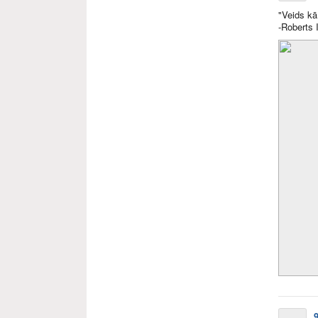
"Veids kā
-Roberts 