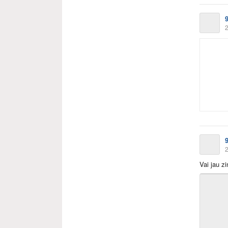
2
2
Vai jau zi