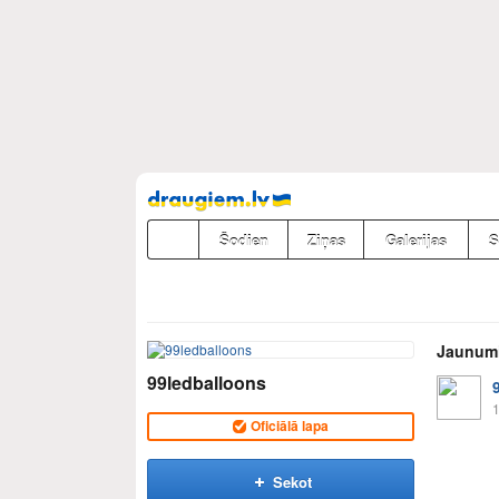
Pāriet
uz
saturu
Šodien
Ziņas
Galerijas
S
Jaunum
99ledballoons
1
Oficiālā lapa
Sekot