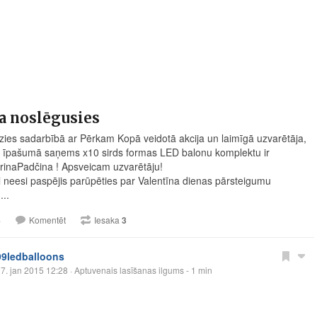
a noslēgusies
dzies sadarbībā ar Pērkam Kopā veidotā akcija un laimīgā uzvarētāja,
 īpašumā saņems x10 sirds formas LED balonu komplektu ir
inaPadčina ! Apsveicam uzvarētāju!
l neesi paspējis parūpēties par Valentīna dienas pārsteigumu
...
4
Komentēt
Iesaka
3
99ledballoons
7. jan 2015 12:28
· Aptuvenais lasīšanas ilgums - 1 min