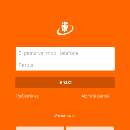
E-pasts vai mob. telefons
Parole
Ienākt
Reģistrēties
Aizmirsi paroli?
Vai ienāc ar