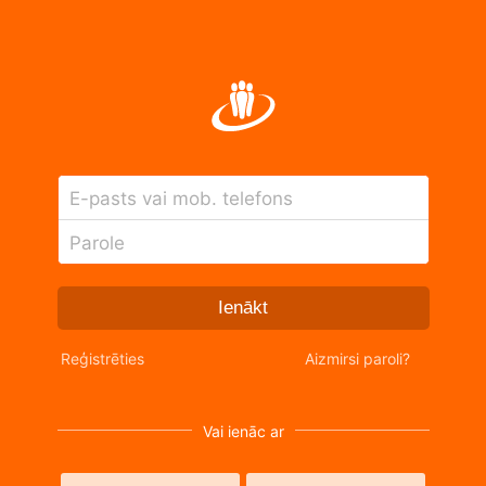
E-pasts vai mob. telefons
Parole
Ienākt
Reģistrēties
Aizmirsi paroli?
Vai ienāc ar