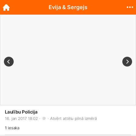
Evija & Sergejs
Laulību Policija
16. jan 2017 18:02 · 
 · 
Atvērt attēlu pilnā izmērā
1
iesaka