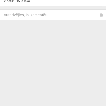
2
patīk
·
15
iesaka
Autorizējies, lai komentētu