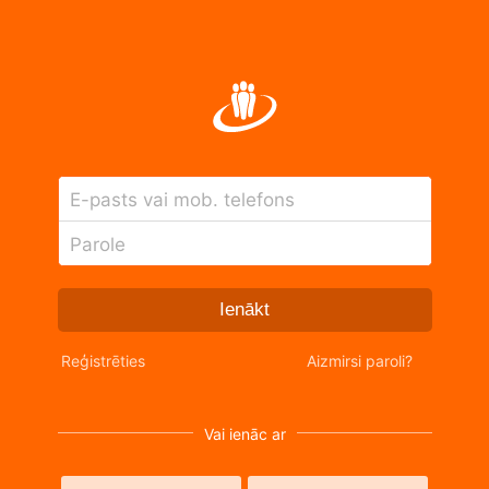
E-pasts vai mob. telefons
Parole
Ienākt
Reģistrēties
Aizmirsi paroli?
Vai ienāc ar