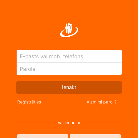
E-pasts vai mob. telefons
Parole
Ienākt
Reģistrēties
Aizmirsi paroli?
Vai ienāc ar