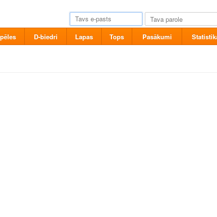
pēles
D-biedri
Lapas
Tops
Pasākumi
Statistik