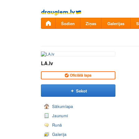
Pāriet
uz
saturu
Šodien
Ziņas
Galerijas
S
LA.lv
Oficiālā lapa
Sekot
Sākumlapa
Jaunumi
Runā
Galerija