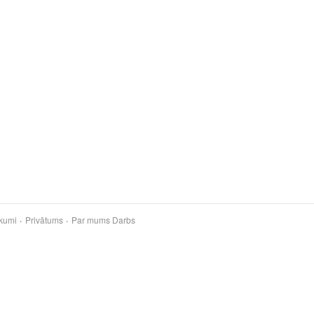
kumi
Privātums
Par mums
Darbs