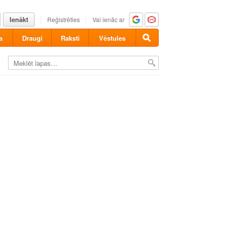
Ienākt
Reģistrēties
Vai ienāc ar
a
Draugi
Raksti
Vēstules