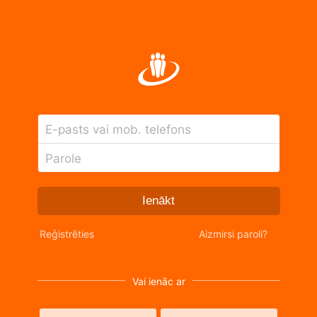
E-pasts vai mob. telefons
Parole
Ienākt
Reģistrēties
Aizmirsi paroli?
Vai ienāc ar