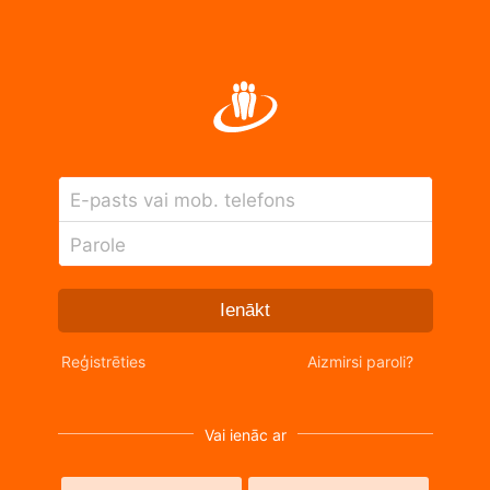
E-pasts vai mob. telefons
Parole
Ienākt
Reģistrēties
Aizmirsi paroli?
Vai ienāc ar