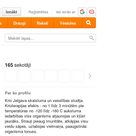
Ienākt
Reģistrēties
Vai ienāc ar
a
Draugi
Raksti
Vēstules
165
sekotāji
Par šo profilu
Krio Jelgava skaistuma un veselības studija.
Krioterapijas efekts - no 1 līdz 3 minūtēm pie
temperatūras no -120 līdz -160 C aukstuma
iedarbības viss organisms atjaunojas un kļūst
jaunāks. Strauji pieaug imunitāte, atkāpjas visu
veidu sāpes, uzlabojas vielmaiņa, paaugstinās
organisma tonuss.