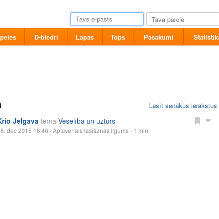
pēles
D-biedri
Lapas
Tops
Pasākumi
Statistik
i
Lasīt senākus ierakstus
Krio Jelgava
tēmā
Veselība un uzturs
8. dec 2016 16:46
· Aptuvenais lasīšanas ilgums - 1 min