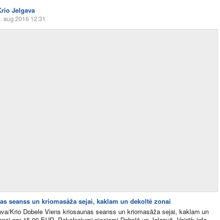
Krio Jelgava
. aug 2016 12:31
as seanss un kriomasāža sejai, kaklam un dekoltē zonai
ava/Krio Dobele Viens kriosaunas seanss un kriomasāža sejai, kaklam un
onai par 15,00 EUR. Pakalpojumi pieejami Dobelē un Jelgavā. Vairāk info