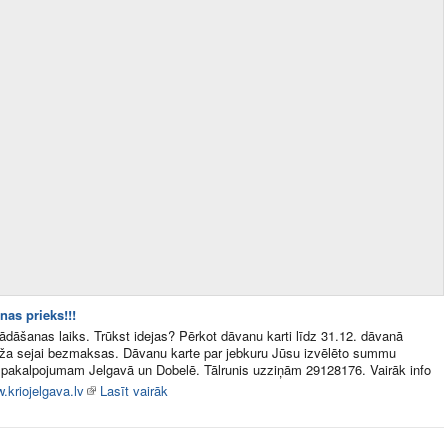
nas prieks!!!
dāšanas laiks. Trūkst idejas? Pērkot dāvanu karti līdz 31.12. dāvanā
ža sejai bezmaksas. Dāvanu karte par jebkuru Jūsu izvēlēto summu
pakalpojumam Jelgavā un Dobelē. Tālrunis uzziņām 29128176. Vairāk info
.kriojelgava.lv
Lasīt vairāk