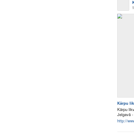
9
Kārpu li
Kārpu lik
Jelgavā -
http://ww