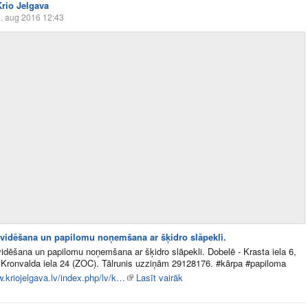
Krio Jelgava
. aug 2016 12:43
kvidēšana un papilomu noņemšana ar šķidro slāpekli.
vidēšana un papilomu noņemšana ar šķidro slāpekli. Dobelē - Krasta iela 6,
 Kronvalda iela 24 (ZOC). Tālrunis uzziņām 29128176. ‪#‎kārpa‬ ‪#‎papiloma‬
w.kriojelgava.lv/index.php/lv/k…
Lasīt vairāk