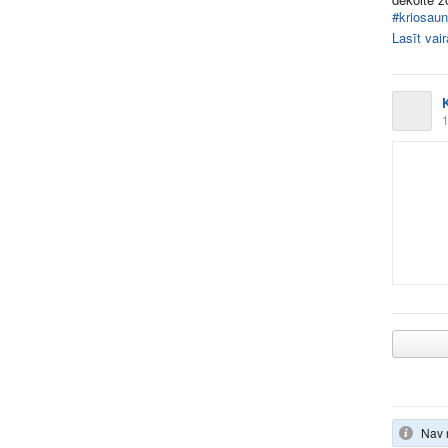
#kriosau
Lasīt vai
1
Nav 