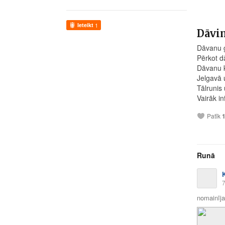
Ieteikt
1
Dāvin
Dāvanu g
Pērkot d
Dāvanu k
Jelgavā 
Tālrunis
Vairāk i
Patīk
Runā
7
nomainīja 