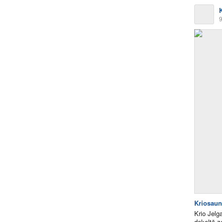
9
Kriosaun
Krio Jelg
dekoltē z