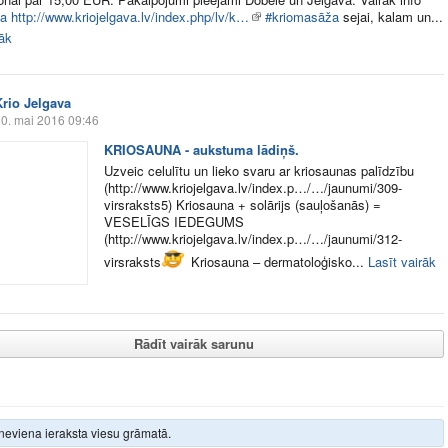
na
http://www.kriojelgava.lv/index.php/lv/k…
#kriomasāža
sejai, kalam un...
rāk
Krio Jelgava
0. mai 2016 09:46
KRIOSAUNA - aukstuma lādiņš.
Uzveic celulītu un lieko svaru ar kriosaunas palīdzību
(http://www.kriojelgava.lv/index.p…/…/jaunumi/309-
virsraksts5) Kriosauna + solārijs (sauļošanās) =
VESELĪGS IEDEGUMS
(http://www.kriojelgava.lv/index.p…/…/jaunumi/312-
virsraksts
Kriosauna – dermatoloģisko...
Lasīt vairāk
Rādīt vairāk sarunu
neviena ieraksta viesu grāmatā.