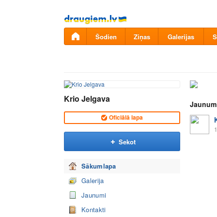
Pāriet
uz
saturu
Šodien
Ziņas
Galerijas
S
Krio Jelgava
Jaunum
Oficiālā lapa
1
Sekot
Sākumlapa
Galerija
Jaunumi
Kontakti