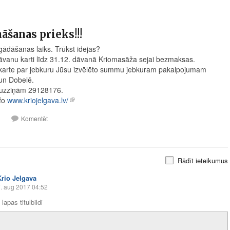
āšanas prieks!!!
ādāšanas laiks. Trūkst idejas?
āvanu karti līdz 31.12. dāvanā Kriomasāža sejai bezmaksas.
arte par jebkuru Jūsu izvēlēto summu jebkuram pakalpojumam
un Dobelē.
 uzziņām 29128176.
nfo
www.kriojelgava.lv/
1
Komentēt
Rādīt ieteikumus
Krio Jelgava
. aug 2017 04:52
lapas titulbildi