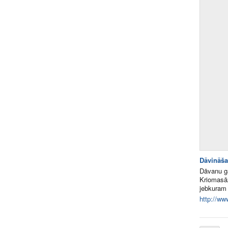
Dāvināša
Dāvanu gā
Kriomasā
jebkuram 
http://www