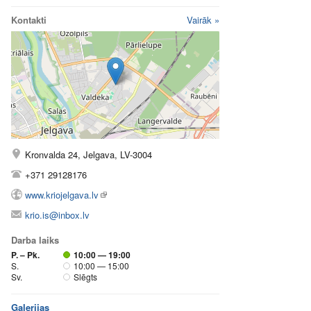
Kontakti
Vairāk »
Kronvalda 24, Jelgava, LV-3004
+371 29128176
www.kriojelgava.lv
krio.is@inbox.lv
Darba laiks
P. – Pk.
10:00 — 19:00
S.
10:00 — 15:00
Sv.
Slēgts
Galerijas