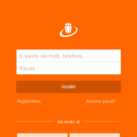
E-pasts vai mob. telefons
Parole
Ienākt
Reģistrēties
Aizmirsi paroli?
Vai ienāc ar