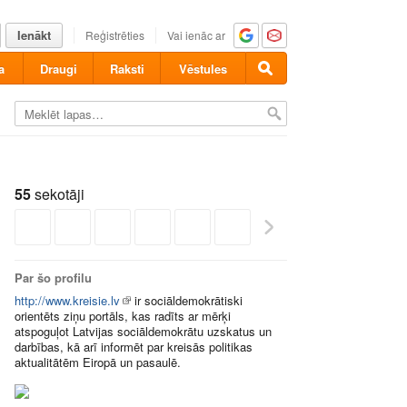
Ienākt
Reģistrēties
Vai ienāc ar
a
Draugi
Raksti
Vēstules
55
sekotāji
Par šo profilu
http://www.kreisie.lv
ir sociāldemokrātiski
orientēts ziņu portāls, kas radīts ar mērķi
atspoguļot Latvijas sociāldemokrātu uzskatus un
darbības, kā arī informēt par kreisās politikas
aktualitātēm Eiropā un pasaulē.