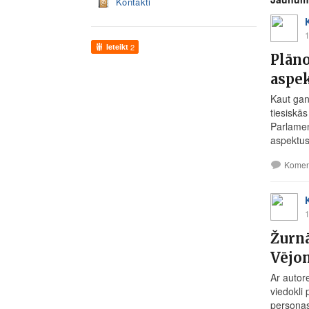
Kontakti
1
Ieteikt
2
Plāno
aspe
Kaut gan
tiesiskās
Parlamen
aspektus
Komen
1
Žurnā
Vējo
Ar autor
viedokli
persona