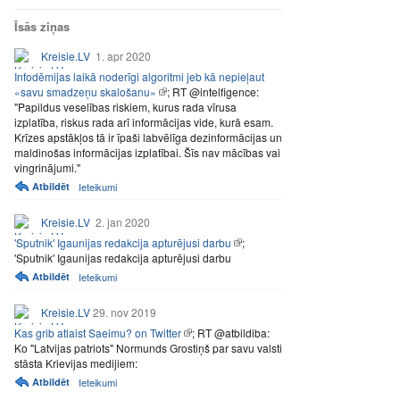
Īsās ziņas
Kreisie.LV
1. apr 2020
Infodēmijas laikā noderīgi algoritmi jeb kā nepieļaut
«savu smadzeņu skalošanu»
; RT @intelfigence:
"Papildus veselības riskiem, kurus rada vīrusa
izplatība, riskus rada arī informācijas vide, kurā esam.
Krīzes apstākļos tā ir īpaši labvēlīga dezinformācijas un
maldinošas informācijas izplatībai. Šīs nav mācības vai
vingrinājumi."
Atbildēt
Ieteikumi
Kreisie.LV
2. jan 2020
'Sputnik' Igaunijas redakcija apturējusi darbu
;
'Sputnik' Igaunijas redakcija apturējusi darbu
Atbildēt
Ieteikumi
Kreisie.LV
29. nov 2019
Kas grib atlaist Saeimu? on Twitter
; RT @atbildiba:
Ko "Latvijas patriots" Normunds Grostiņš par savu valsti
stāsta Krievijas medijiem:
Atbildēt
Ieteikumi