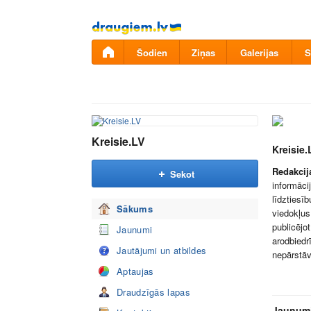
Pāriet
uz
saturu
Šodien
Ziņas
Galerijas
S
Kreisie.LV
Kreisie.
Redakci
Sekot
informāci
līdztiesī
Sākums
viedokļus
publicēj
Jaunumi
arodbied
Jautājumi un atbildes
nepārstāv
Aptaujas
Draudzīgās lapas
Jaunum