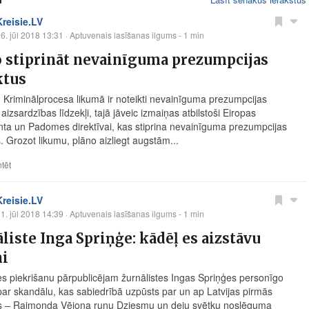
Kreisie.LV
6. jūl 2018 13:31
· Aptuvenais lasīšanas ilgums - 1 min
 stiprināt nevainīguma prezumpcijas
ktus
 Kriminālprocesa likumā ir noteikti nevainīguma prezumpcijas
 aizsardzības līdzekļi, tajā jāveic izmaiņas atbilstoši Eiropas
ta un Padomes direktīvai, kas stiprina nevainīguma prezumpcijas
. Grozot likumu, plāno aizliegt augstām...
tēt
Kreisie.LV
1. jūl 2018 14:39
· Aptuvenais lasīšanas ilgums - 1 min
liste Inga Spriņģe: kādēļ es aizstāvu
ni
es piekrišanu pārpublicējam žurnālistes Ingas Spriņģes personīgo
 par skandālu, kas sabiedrībā uzpūsts par un ap Latvijas pirmās
s – Raimonda Vējoņa runu Dziesmu un deju svētku noslēguma