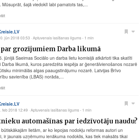
 Mūsuprāt, šajā viedoklī labi pamatots tas,...
tēt
Kreisie.LV
0. jūn 2018 03:53
· Aptuvenais lasīšanas ilgums - 1 min
 par grozījumiem Darba likumā
. jūnijā Saeimas Sociālo un darba lietu komisijā atkārtoti tika skatīti
i Darba likumā, kuros paredzēta iespēja ar ģenerālvienošanos nozarē
būtisku minimālās algas paaugstinājumu nozarē. Latvijas Brīvo
rību savienība (LBAS) norāda,...
tēt
Kreisie.LV
. feb 2018 12:49
· Aptuvenais lasīšanas ilgums - 1 min
nieku automašīnas par iedzīvotāju naudu?
 būtiskākajām lietām, ar ko lepojas nodokļu reformas autori un
āji, ir jaunais uzņēmumu ienākuma nodoklis, kas tiek maksāts tikai