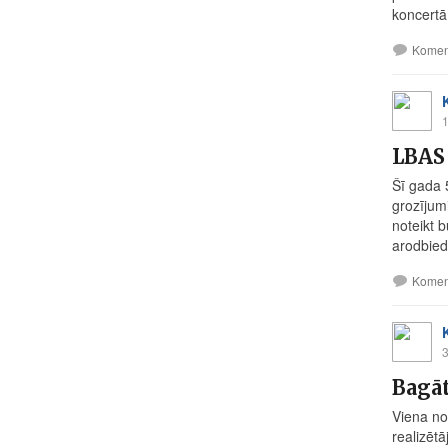
koncertā.
Komen
1
LBAS
Šī gada 5
grozījum
noteikt 
arodbied
Komen
3
Bagāt
Viena no
realizēt