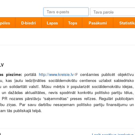
pēles
D-biedri
Lapas
Tops
Pasākumi
Statistik
LV
jas piezīme:
portālā
http://www.kreisie.lv
cenšamies publicēt objektīvu
ju, kas ļautu iedziļināties sociāldemokrātu centienos uzlabot sabiedrisko
bu un solidaritāti valstī. Mūsu mērķis ir popularizēt sociāldemokrātu idejas,
 un dažādas aktualitātes, nevis spodrināt konkrētu politisko partiju tēlus,
ot PR nozares pārstāvju “saķemmētas” preses relīzes. Regulāri publicējam
rību ziņas. Par savu darbību nesaņemam politisko partiju finansējumu un
am tās publiskajā telpā.
i
Lasīt senākus ierakstus