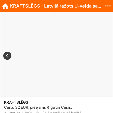
KRAFTSLĒGS - Latvijā ražots U-veida saslēdzējs
KRAFTSLĒGS
Cena: 32 EUR, pieejams Rīgā un Cēsīs.
21. aug 2014 19:21 · 
 · 
Atvērt attēlu pilnā izmērā