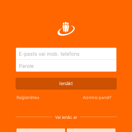
E-pasts vai mob. telefons
Parole
Ienākt
Reģistrēties
Aizmirsi paroli?
Vai ienāc ar