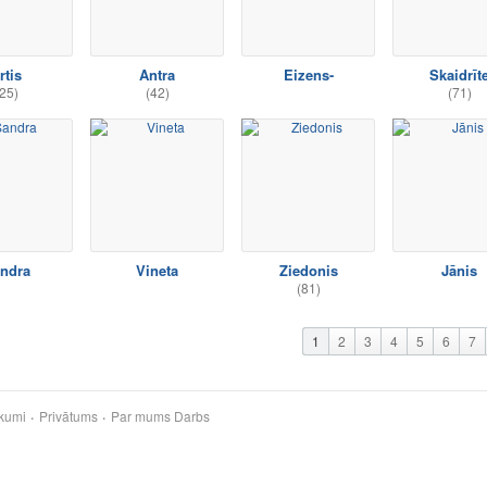
rtis
Antra
Eizens-
Skaidrīt
25)
(42)
(71)
ndra
Vineta
Ziedonis
Jānis
(81)
1
2
3
4
5
6
7
kumi
Privātums
Par mums
Darbs