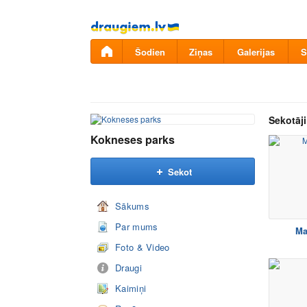
Pāriet
uz
saturu
Šodien
Ziņas
Galerijas
S
Sekotāji
Kokneses parks
Sekot
Sākums
Par mums
Ma
Foto & Video
Draugi
Kaimiņi