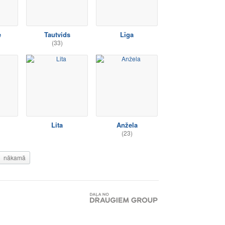
e
Tautvids
Līga
(33)
Lita
Anžela
(23)
nākamā