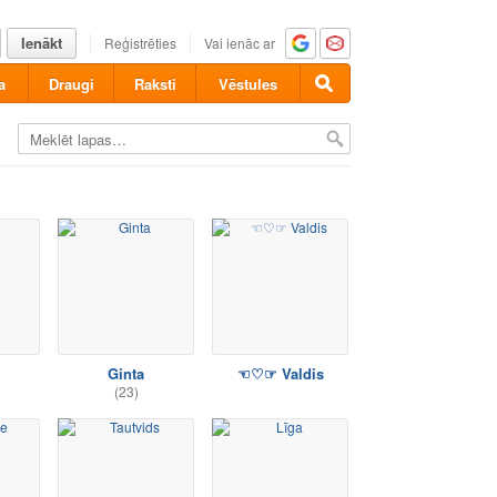
Ienākt
Reģistrēties
Vai ienāc ar
a
Draugi
Raksti
Vēstules
Ginta
☜♡☞ Valdis
(23)