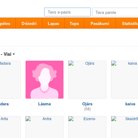
pēles
D-biedri
Lapas
Tops
Pasākumi
Statistik
 -
Visi
dara
Lāsma
Ojārs
kaiva
(58)