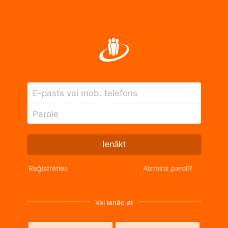
E-pasts vai mob. telefons
Parole
Ienākt
Reģistrēties
Aizmirsi paroli?
Vai ienāc ar