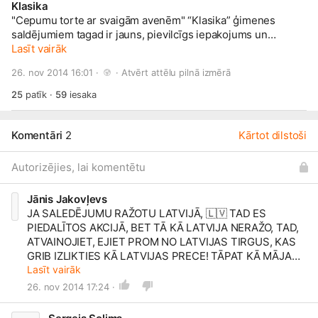
Klasika
"Cepumu torte ar svaigām avenēm" “Klasika” ģimenes
saldējumiem tagad ir jauns, pievilcīgs iepakojums un
dievīgas garšas! Tās atgādina labi zināmus un iecienītus
Lasīt vairāk
saldēdienus. Meklē lielākajos veikalu tīklos.
26. nov 2014 16:01 · 
 · 
Atvērt attēlu pilnā izmērā
25
patīk
·
59
iesaka
Komentāri
2
Kārtot dilstoši
Autorizējies, lai komentētu
Jānis Jakovļevs
JA SALEDĒJUMU RAŽOTU LATVIJĀ,
🇱🇻
TAD ES
PIEDALĪTOS AKCIJĀ, BET TĀ KĀ LATVIJA NERAŽO, TAD,
ATVAINOJIET, EJIET PROM NO LATVIJAS TIRGUS, KAS
GRIB IZLIKTIES KĀ LATVIJAS PRECE! TĀPAT KĀ MĀJAS
SALDĒJUMI!!!
Lasīt vairāk
26. nov 2014 17:24 ·