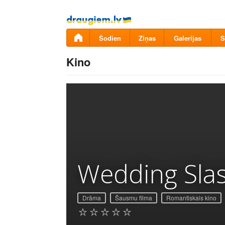
Pāriet
uz
saturu
Šodien
Ziņas
Galerijas
S
Kino
Wedding Sla
Drāma
Šausmu filma
Romantiskais kino