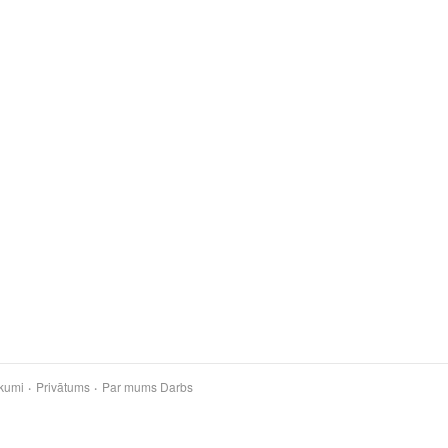
kumi
Privātums
Par mums
Darbs