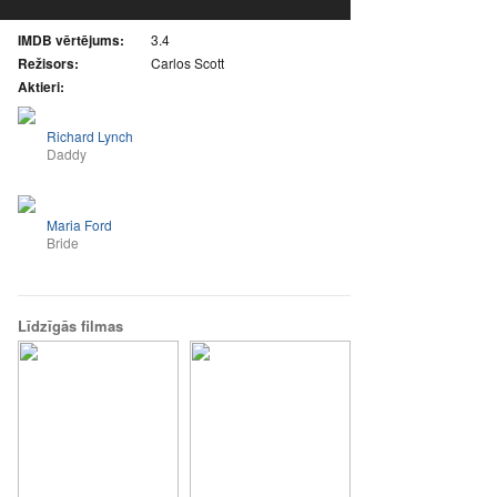
IMDB vērtējums:
3.4
Režisors:
Carlos Scott
Aktieri:
Richard Lynch
Daddy
Maria Ford
Bride
Līdzīgās filmas