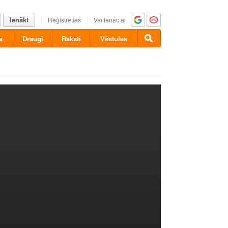
Ienākt
Reģistrēties
Vai ienāc ar
a
Draugi
Raksti
Vēstules