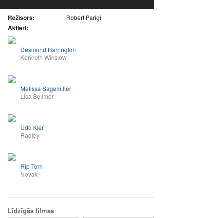
Režisors:
Robert Parigi
Aktieri:
Desmond Harrington
Kenneth Winslow
Melissa Sagemiller
Lisa Bellmer
Udo Kier
Radley
Rip Torn
Novak
Līdzīgās filmas