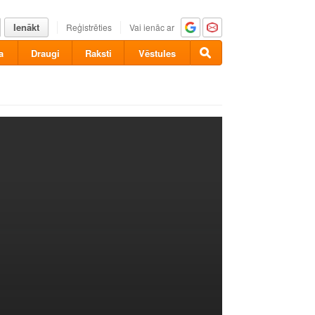
Ienākt
Reģistrēties
Vai ienāc ar
a
Draugi
Raksti
Vēstules