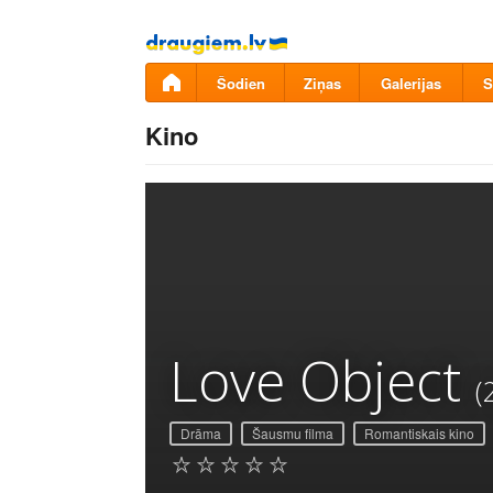
Pāriet
uz
saturu
Šodien
Ziņas
Galerijas
S
Kino
Love Object
(
Drāma
Šausmu filma
Romantiskais kino