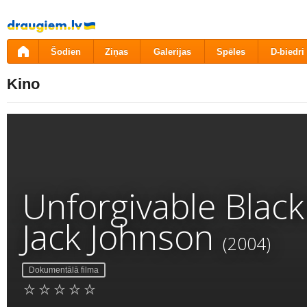
Pāriet
uz
saturu
Šodien
Ziņas
Galerijas
Spēles
D-biedri
Kino
Unforgivable Black
Jack Johnson
(2004)
Dokumentālā filma