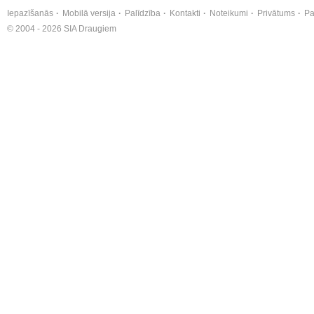
Iepazīšanās
Mobilā versija
Palīdzība
Kontakti
Noteikumi
Privātums
Pa
© 2004 - 2026 SIA Draugiem