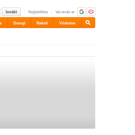
Ienākt
Reģistrēties
Vai ienāc ar
a
Draugi
Raksti
Vēstules