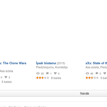
s: The Clone Wars
Īpaši bīstama
xXx: State of 
(2015)
Piedzīvojumu
,
Komēdija
Asa sižeta
,
Pied
Asa sižeta
33
1
4
46
0
0
3
8 balsis
5 bal
5 balsis
Vairāk