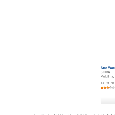
Star War
(2008)
Multfilma
,
33