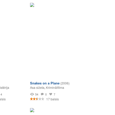
Snakes on a Plane
(2006)
istērija
Asa sižeta
,
Kriminālfilma
4
54
0
7
lsis
17 balsis