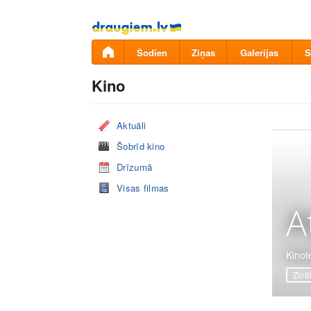
Pāriet
uz
saturu
Šodien
Ziņas
Galerijas
S
Kino
Aktuāli
Šobrīd kino
Drīzumā
Visas filmas
A
Kinot
Zinā