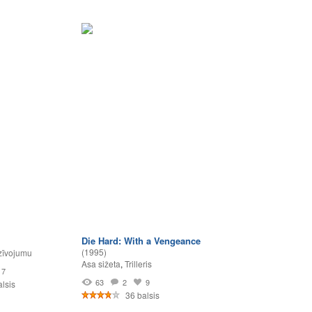
Die Hard: With a Vengeance
(1995)
zīvojumu
Asa sižeta
,
Trilleris
7
63
2
9
lsis
36 balsis