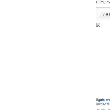
Filmu m
Ilgais a
Kriminālfi