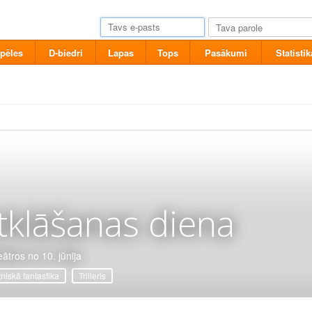
pēles
D-biedri
Lapas
Tops
Pasākumi
Statistik
tklāšanas diena
eātros no 10. jūnija
tniskā fantastika
Trilleris