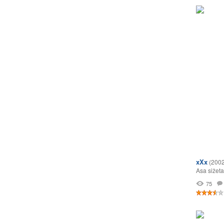
xXx
(2002
Asa sižeta
75