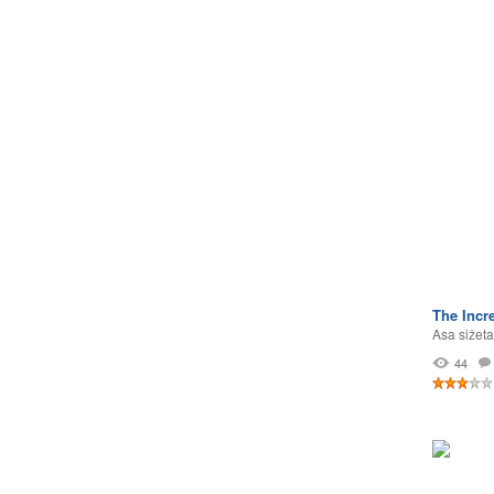
The Incr
Asa sižeta
44