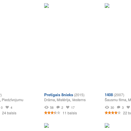
Pretīgais 8nieks
1408
)
(2015)
(2007)
,
Piedzīvojumu
Drāma
,
Mistērija
,
Vesterns
Šausmu filma
,
M
0
4
58
2
17
30
3
24 balsis
11 balsis
22 ba