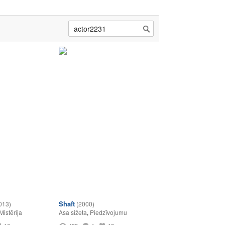
Shaft
013)
(2000)
Mistērija
Asa sižeta
,
Piedzīvojumu