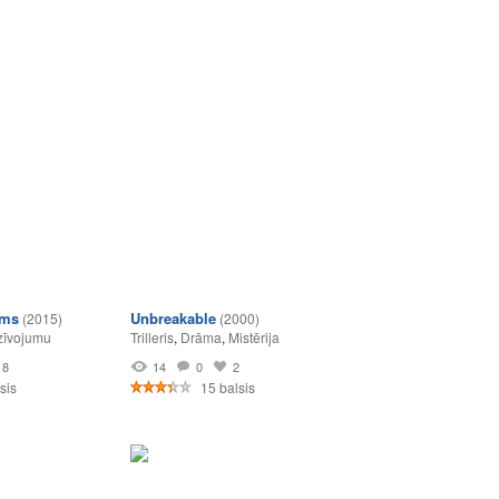
ums
Unbreakable
(2015)
(2000)
zīvojumu
Trilleris
,
Drāma
,
Mistērija
8
14
0
2
sis
15 balsis