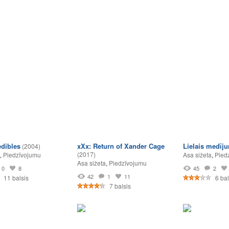
edibles
xXx: Return of Xander Cage
Lielais medīj
(2004)
(2017)
,
Piedzīvojumu
Asa sižeta
,
Pied
Asa sižeta
,
Piedzīvojumu
0
8
45
2
42
1
11
11 balsis
6 bal
7 balsis