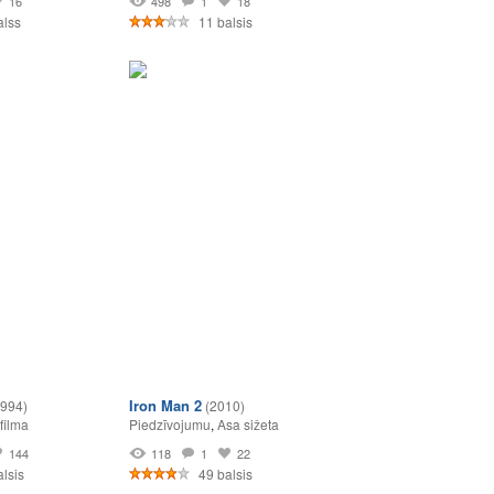
16
498
1
18
alss
11 balsis
Iron Man 2
1994)
(2010)
filma
Piedzīvojumu
,
Asa sižeta
144
118
1
22
lsis
49 balsis