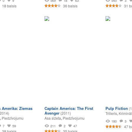
0
9
569
18
63
545
3
18 balsis
36 balsis
31 b
s Amerika: Ziemas
Captain America: The First
Pulp Fiction
(
Avenger
(2014)
(2011)
Trilleris
,
Krimināl
,
Piedzīvojumu
Asa sižeta
,
Piedzīvojumu
180
3
7
59
211
2
47
47 ba
38 balsis
35 balsis