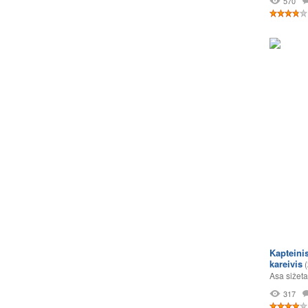
570
Kapteini
kareivis
Asa sižeta
317