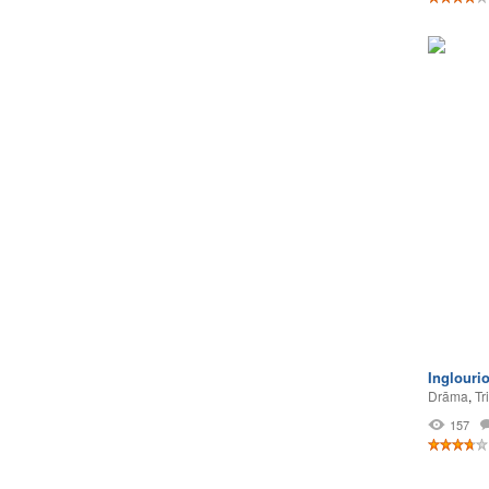
Inglouri
Drāma
,
Tri
157