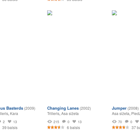
ous Basterds
Changing Lanes
Jumper
(2009)
(2002)
(2008)
lleris
,
Kara
Trilleris
,
Asa sižeta
Asa sižeta
,
Pied
2
13
215
0
13
70
0
39 balsis
6 balsis
37 ba