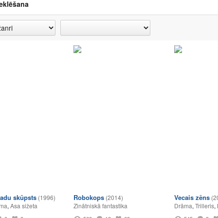
eklēšana
tvadu skūpsts
Robokops
Vecais zēns
(1996)
(2014)
(2
lma
,
Asa sižeta
Zinātniskā fantastika
Drāma
,
Trilleris
,