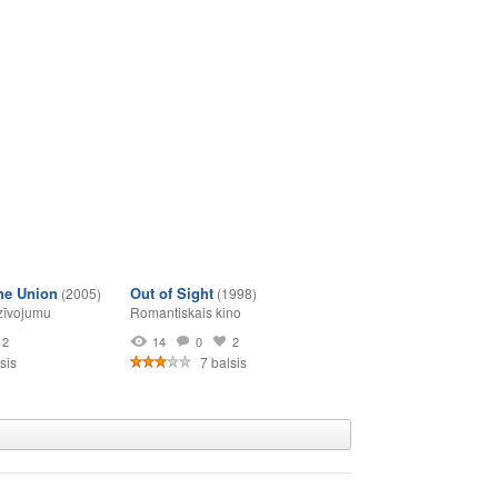
the Union
Out of Sight
(2005)
(1998)
zīvojumu
Romantiskais kino
2
14
0
2
sis
7 balsis