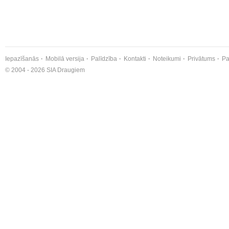
Iepazīšanās
Mobilā versija
Palīdzība
Kontakti
Noteikumi
Privātums
Pa
© 2004 - 2026 SIA Draugiem