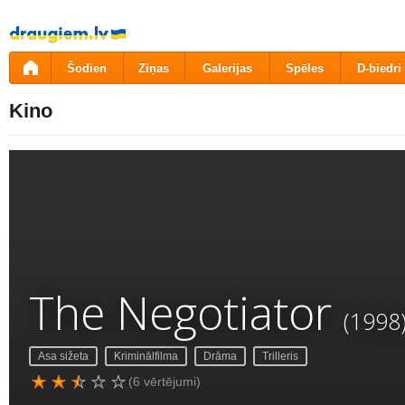
Pāriet
uz
saturu
Šodien
Ziņas
Galerijas
Spēles
D-biedri
Kino
The Negotiator
(1998
Asa sižeta
Kriminālfilma
Drāma
Trilleris
(6 vērtējumi)