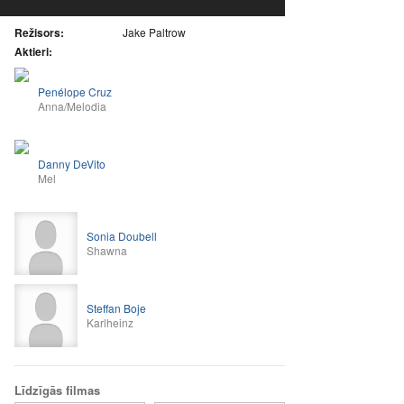
Režisors:
Jake Paltrow
Aktieri:
Penélope Cruz
Anna/Melodia
Danny DeVito
Mel
Sonia Doubell
Shawna
Steffan Boje
Karlheinz
Līdzīgās filmas