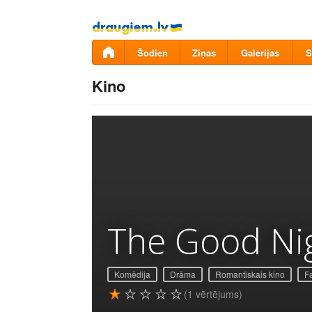
Pāriet
uz
saturu
Šodien
Ziņas
Galerijas
S
Kino
The Good Ni
Komēdija
Drāma
Romantiskais kino
Fa
(1 vērtējums)