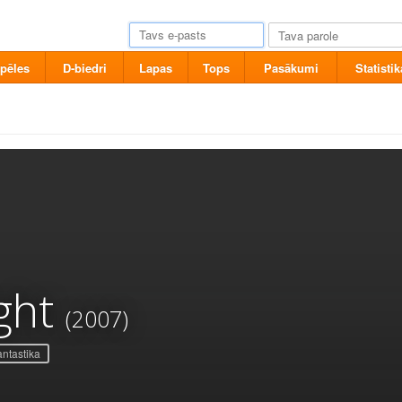
pēles
D-biedri
Lapas
Tops
Pasākumi
Statistik
ght
(2007)
ntastika