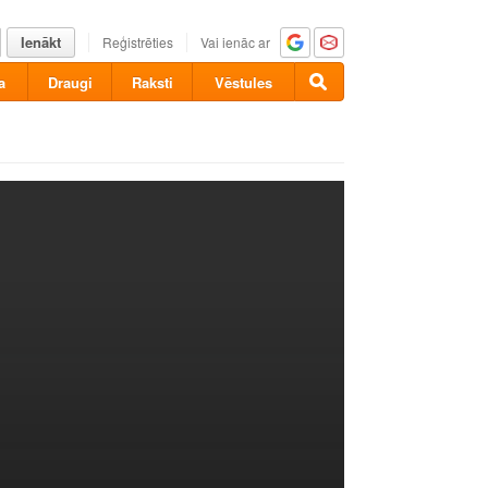
Ienākt
Reģistrēties
Vai ienāc ar
a
Draugi
Raksti
Vēstules