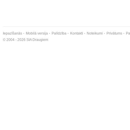
Iepazīšanās
Mobilā versija
Palīdzība
Kontakti
Noteikumi
Privātums
Pa
© 2004 - 2026 SIA Draugiem