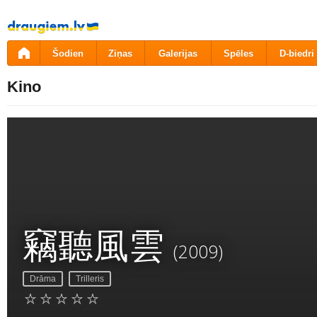
Pāriet
uz
saturu
Šodien
Ziņas
Galerijas
Spēles
D-biedri
Kino
竊聽風雲
(2009)
Drāma
Trilleris