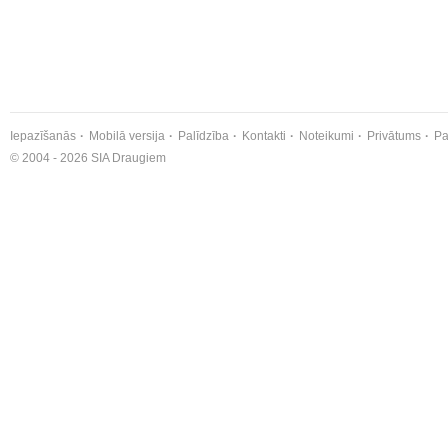
Iepazīšanās
Mobilā versija
Palīdzība
Kontakti
Noteikumi
Privātums
Pa
© 2004 - 2026 SIA Draugiem