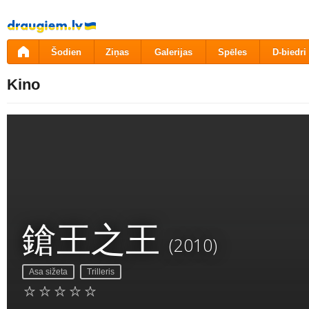
Pāriet
uz
saturu
Šodien
Ziņas
Galerijas
Spēles
D-biedri
Kino
鎗王之王
(2010)
Asa sižeta
Trilleris