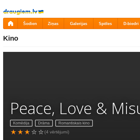
Pāriet
uz
saturu
Šodien
Ziņas
Galerijas
Spēles
D-biedri
Kino
Peace, Love & Mis
Komēdija
Drāma
Romantiskais kino
(4 vērtējumi)