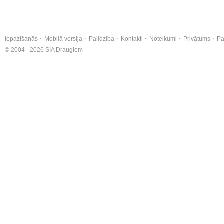
Iepazīšanās
Mobilā versija
Palīdzība
Kontakti
Noteikumi
Privātums
Pa
© 2004 - 2026 SIA Draugiem