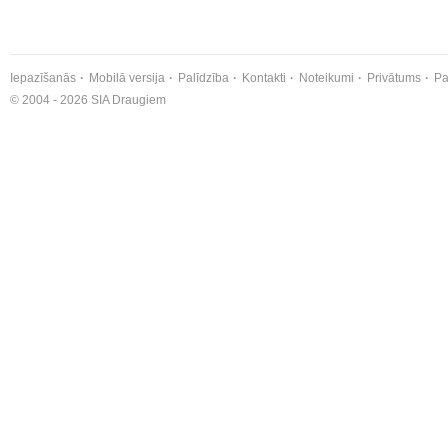
Iepazīšanās
Mobilā versija
Palīdzība
Kontakti
Noteikumi
Privātums
Pa
© 2004 - 2026 SIA Draugiem