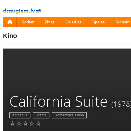
Pāriet
uz
saturu
Šodien
Ziņas
Galerijas
Spēles
D-biedri
Kino
California Suite
(1978
Komēdija
Drāma
Romantiskais kino