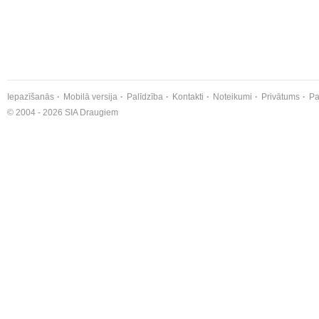
Iepazīšanās
Mobilā versija
Palīdzība
Kontakti
Noteikumi
Privātums
Pa
© 2004 - 2026 SIA Draugiem