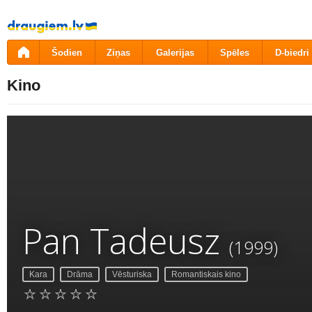
Pāriet
uz
saturu
Šodien
Ziņas
Galerijas
Spēles
D-biedri
Kino
Pan Tadeusz
(1999)
Kara
Drāma
Vēsturiska
Romantiskais kino