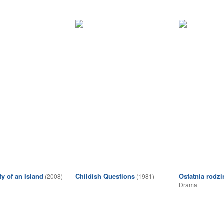
ty of an Island
Childish Questions
Ostatnia rodzi
(2008)
(1981)
Drāma