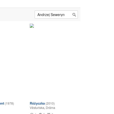
ent
Różyczka
(1978)
(2010)
Vēsturiska
,
Drāma