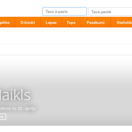
pēles
D-biedri
Lapas
Tops
Pasākumi
Statistik
aikls
eātros no 22. aprīļa
ma