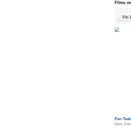
Filmu m
Pan Tad
Kara
,
Drā