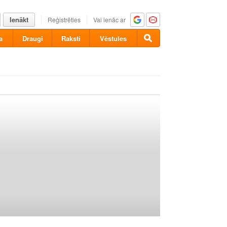
Ienākt
Reģistrēties
Vai ienāc ar
a
Draugi
Raksti
Vēstules