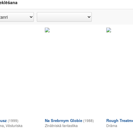
eklēšana
eusz
Na Srebrnym Globie
Rough Treatm
(1999)
(1988)
ma
,
Vēsturiska
Zinātniskā fantastika
Drāma