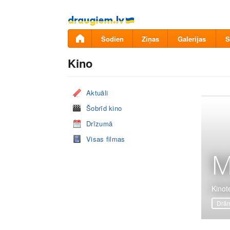
Pāriet
uz
saturu
Šodien
Ziņas
Galerijas
S
Kino
Aktuāli
Šobrīd kino
Drīzumā
Visas filmas
M
Kinot
Drā