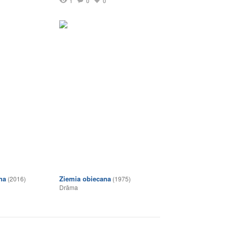
1
0
0
na
Ziemia obiecana
(2016)
(1975)
Drāma