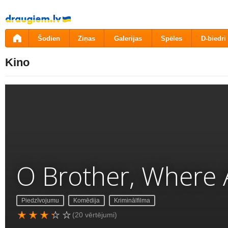
Pāriet
uz
saturu
Šodien
Ziņas
Galerijas
Spēles
D-biedri
Kino
O Brother, Where 
Piedzīvojumu
Komēdija
Kriminālfilma
(20 vērtējumi)