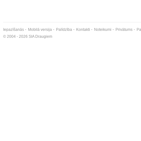
Iepazīšanās
Mobilā versija
Palīdzība
Kontakti
Noteikumi
Privātums
Pa
© 2004 - 2026 SIA Draugiem