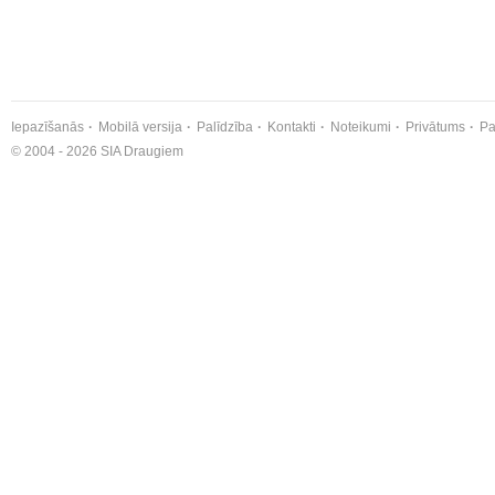
Iepazīšanās
Mobilā versija
Palīdzība
Kontakti
Noteikumi
Privātums
Pa
© 2004 - 2026 SIA Draugiem