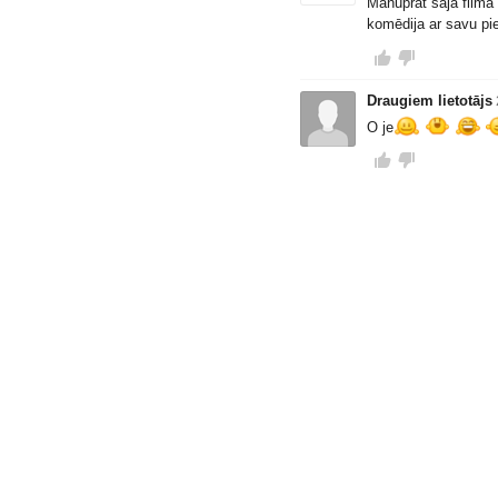
Manuprāt šajā filmā 
komēdija ar savu pi
Draugiem lietotājs
O je