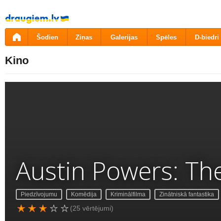
Pāriet
uz
saturu
Šodien
Ziņas
Galerijas
Spēles
D-biedri
Kino
Austin Powers: T
Piedzīvojumu
Komēdija
Kriminālfilma
Zinātniskā fantastika
(25 vērtējumi)