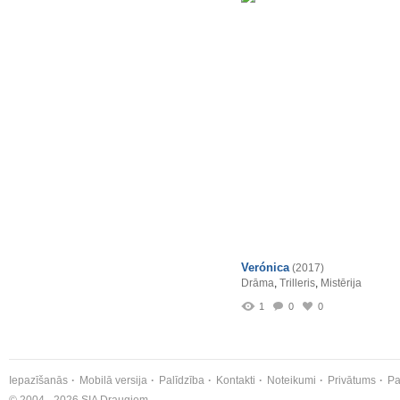
Verónica
(2017)
Drāma
,
Trilleris
,
Mistērija
1
0
0
Iepazīšanās
Mobilā versija
Palīdzība
Kontakti
Noteikumi
Privātums
Pa