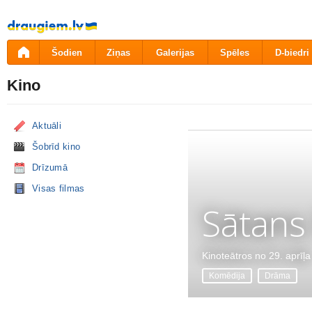
Pāriet
uz
saturu
Šodien
Ziņas
Galerijas
Spēles
D-biedri
Kino
Aktuāli
Šobrīd kino
Drīzumā
Visas filmas
Sātans
Kinoteātros no 29. aprīļa
Komēdija
Drāma