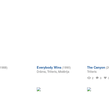
Everybody Wins
The Canyon
(1988)
(1990)
(2
Drāma
,
Trilleris
,
Mistērija
Trilleris
2
0