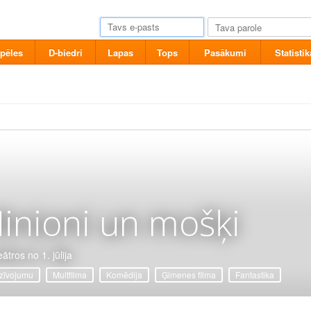
pēles
D-biedri
Lapas
Tops
Pasākumi
Statistik
inioni un mošķi
ātros no 1. jūlija
zīvojumu
Multfilma
Komēdija
Ģimenes filma
Fantastika