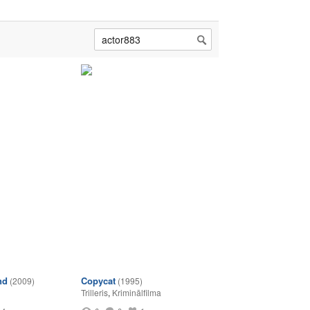
nd
Copycat
(2009)
(1995)
Trilleris
,
Kriminālfilma