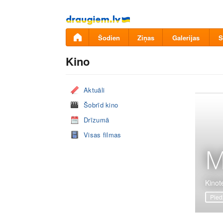
Pāriet
uz
saturu
Šodien
Ziņas
Galerijas
S
Kino
Aktuāli
Šobrīd kino
Drīzumā
Visas filmas
M
Kinote
Pied