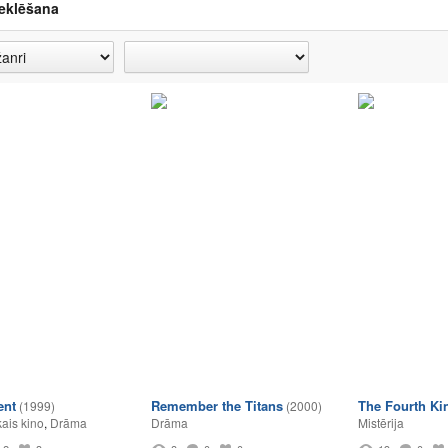
eklēšana
ent
Remember the Titans
The Fourth Ki
(1999)
(2000)
ais kino
,
Drāma
Drāma
Mistērija