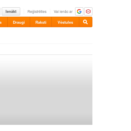
Ienākt
Reģistrēties
Vai ienāc ar
a
Draugi
Raksti
Vēstules