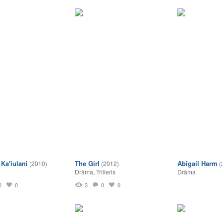
Ka'iulani
The Girl
Abigail Harm
(2010)
(2012)
(
Drāma
,
Trilleris
Drāma
0
0
3
0
0