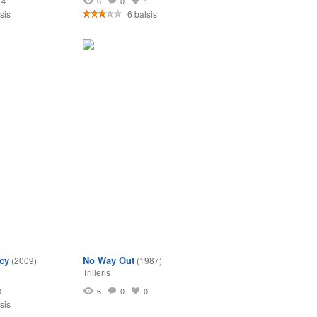
4
6
0
1
sis
6 balsis
cy
No Way Out
(2009)
(1987)
Trilleris
0
6
0
0
sis