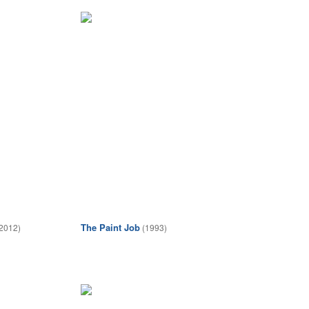
The Paint Job
2012)
(1993)