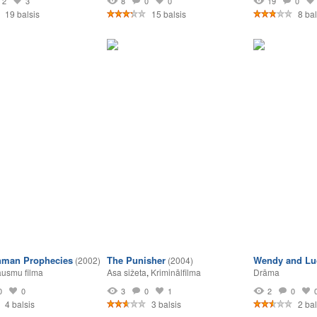
2
3
8
0
0
19
0
19 balsis
15 balsis
8 bal
hman Prophecies
The Punisher
Wendy and Lu
(2002)
(2004)
usmu filma
Asa sižeta
,
Kriminālfilma
Drāma
0
0
3
0
1
2
0
4 balsis
3 balsis
2 bal