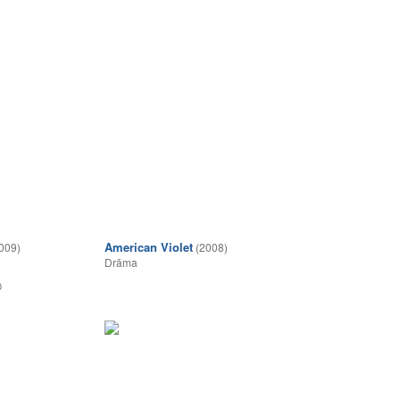
American Violet
009)
(2008)
Drāma
0