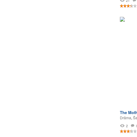
21
The Mot
Drāma
,
Ša
2