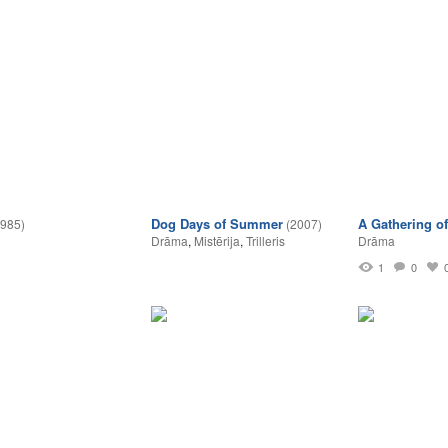
Dog Days of Summer
A Gathering o
1985)
(2007)
Drāma
,
Mistērija
,
Trilleris
Drāma
1
0