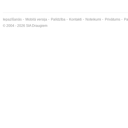
Iepazīšanās
Mobilā versija
Palīdzība
Kontakti
Noteikumi
Privātums
Pa
© 2004 - 2026 SIA Draugiem