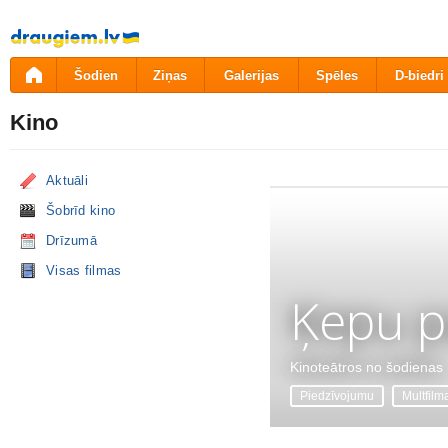
Pāriet
uz
saturu
Šodien
Ziņas
Galerijas
Spēles
D-biedri
Kino
Aktuāli
Šobrīd kino
Drīzumā
Visas filmas
Ķepu p
Kinoteātros no šodienas
Piedzīvojumu
Multfilm