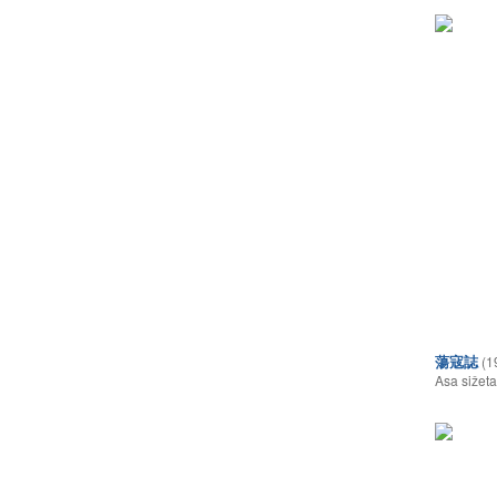
蕩寇誌
(1
Asa sižeta