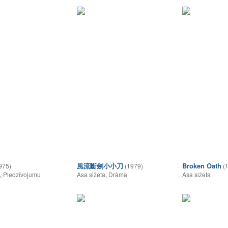
風流斷劍小小刀
Broken Oath
975)
(1979)
(
,
Piedzīvojumu
Asa sižeta
,
Drāma
Asa sižeta