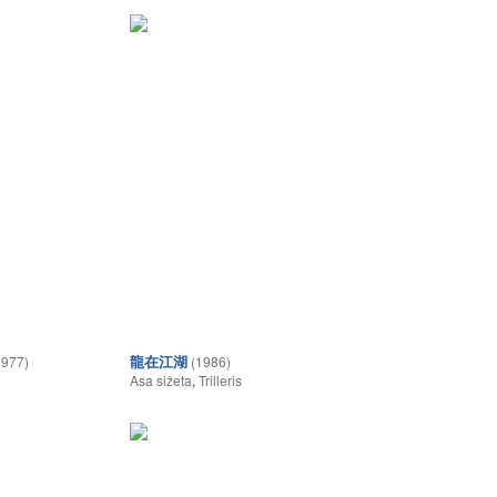
龍在江湖
1977)
(1986)
Asa sižeta
,
Trilleris