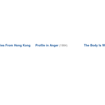
ries From Hong Kong
Profile in Anger
The Body Is Wi
(1984)