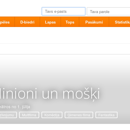
pēles
D-biedri
Lapas
Tops
Pasākumi
Statistik
inioni un mošķi
ātros no 1. jūlija
zīvojumu
Multfilma
Komēdija
Ģimenes filma
Fantastika