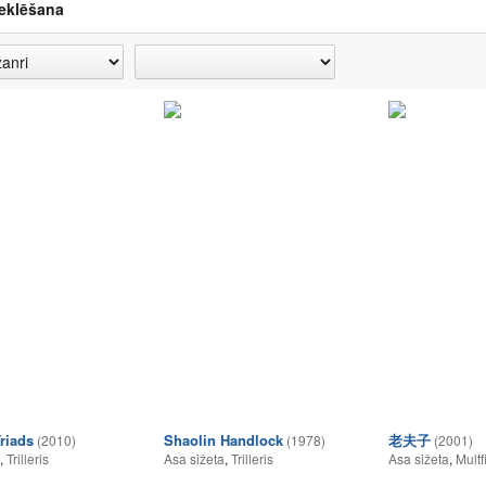
eklēšana
riads
Shaolin Handlock
老夫子
(2010)
(1978)
(2001)
,
Trilleris
Asa sižeta
,
Trilleris
Asa sižeta
,
Multf