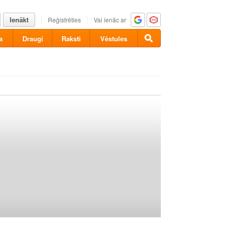
Ienākt
Reģistrēties
Vai ienāc ar
a
Draugi
Raksti
Vēstules