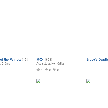
of the Patriots
濟公
Bruce's Deadl
(1981)
(1993)
,
Drāma
Asa sižeta
,
Komēdija
1
0
0