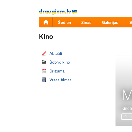
Pāriet
uz
saturu
Šodien
Ziņas
Galerijas
S
Kino
Aktuāli
Šobrīd kino
Drīzumā
Visas filmas
M
Kinote
Pied