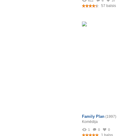
612
6
37
57 balsis
Family Plan
(1997)
Komēdija
1
0
0
1 balss