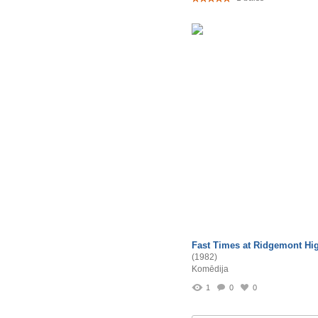
Fast Times at Ridgemont Hi
(1982)
Komēdija
1
0
0