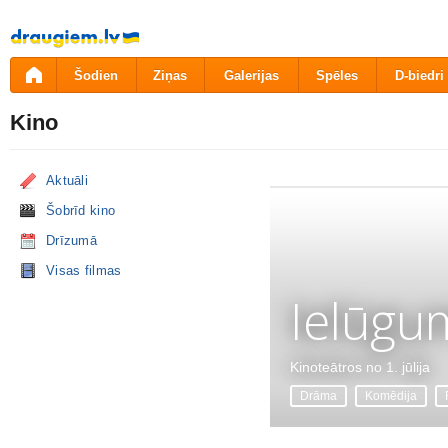
Pāriet
uz
saturu
Šodien
Ziņas
Galerijas
Spēles
D-biedri
Kino
Aktuāli
Šobrīd kino
Drīzumā
Visas filmas
Ielūgu
Kinoteātros no 1. jūlija
Drāma
Komēdija