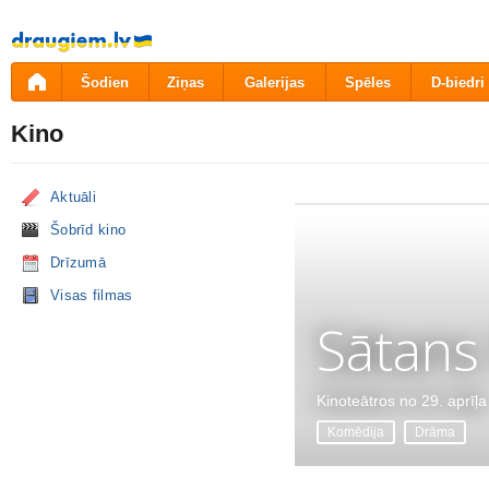
Pāriet
uz
saturu
Šodien
Ziņas
Galerijas
Spēles
D-biedri
Kino
Aktuāli
Šobrīd kino
Drīzumā
Visas filmas
Sātans
Kinoteātros no 29. aprīļa
Komēdija
Drāma