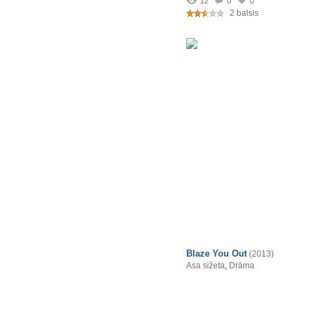
12
0
0
2 balsis
Blaze You Out
(2013)
Asa sižeta
,
Drāma