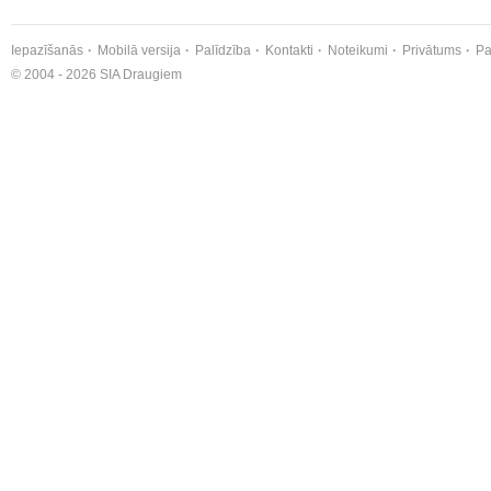
Iepazīšanās
Mobilā versija
Palīdzība
Kontakti
Noteikumi
Privātums
Pa
© 2004 - 2026 SIA Draugiem