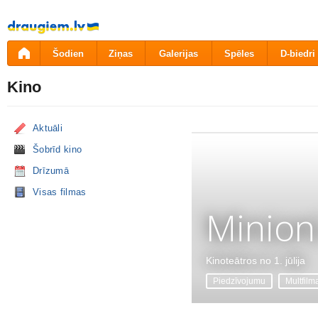
Pāriet
uz
saturu
Šodien
Ziņas
Galerijas
Spēles
D-biedri
Kino
Aktuāli
Šobrīd kino
Drīzumā
Visas filmas
Minion
Kinoteātros no 1. jūlija
Piedzīvojumu
Multfilm