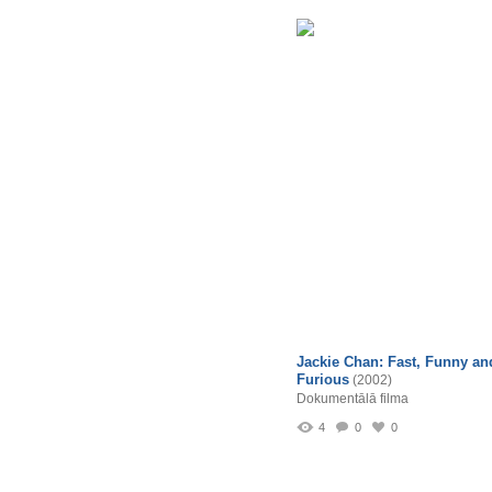
Jackie Chan: Fast, Funny an
Furious
(2002)
Dokumentālā filma
4
0
0