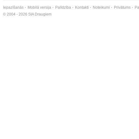
Iepazīšanās
Mobilā versija
Palīdzība
Kontakti
Noteikumi
Privātums
Pa
© 2004 - 2026 SIA Draugiem