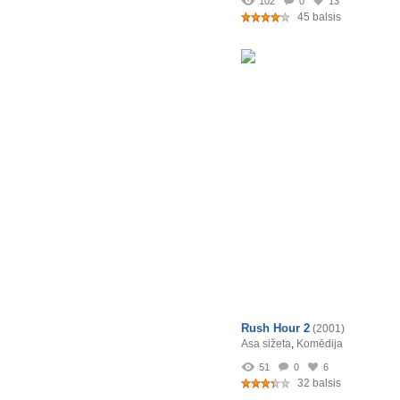
102
0
13
45 balsis
Rush Hour 2
(2001)
Asa sižeta
,
Komēdija
51
0
6
32 balsis