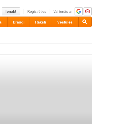
Ienākt
Reģistrēties
Vai ienāc ar
a
Draugi
Raksti
Vēstules