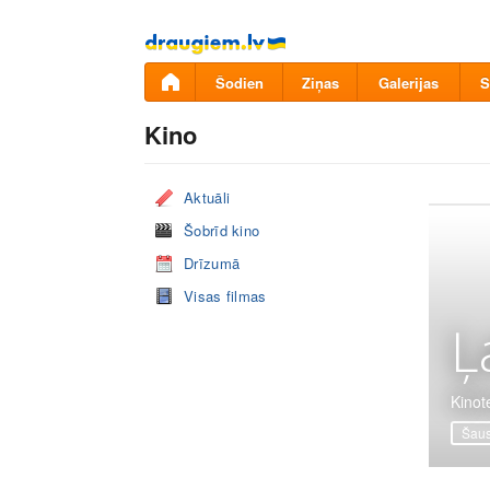
Pāriet
uz
saturu
Šodien
Ziņas
Galerijas
S
Kino
Aktuāli
Šobrīd kino
Drīzumā
Visas filmas
Ļ
Kinote
Šaus