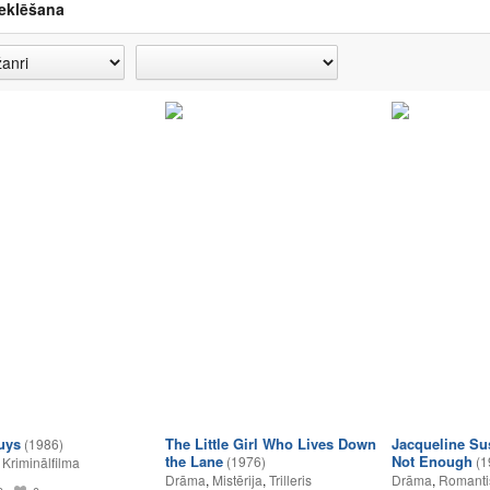
eklēšana
uys
The Little Girl Who Lives Down
Jacqueline Su
(1986)
the Lane
Not Enough
(1976)
(1
,
Kriminālfilma
Drāma
,
Mistērija
,
Trilleris
Drāma
,
Romanti