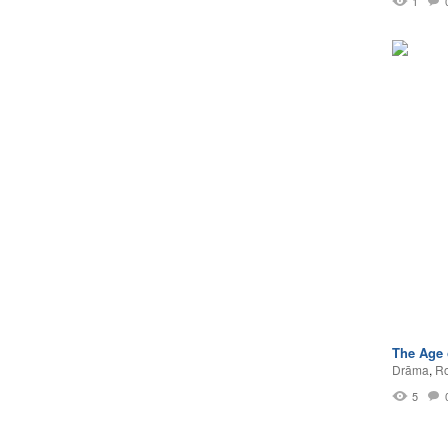
1
The Age 
Drāma
,
Ro
5