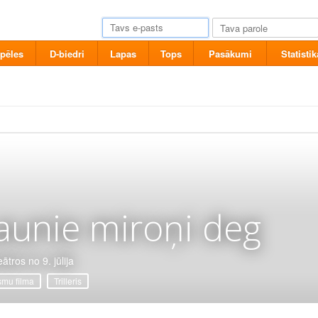
pēles
D-biedri
Lapas
Tops
Pasākumi
Statistik
aunie miroņi deg
ātros no 9. jūlija
mu filma
Trilleris