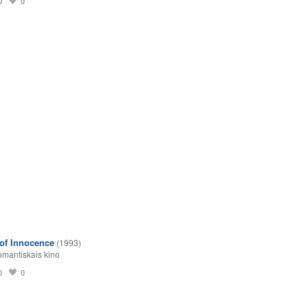
0
0
of Innocence
(1993)
mantiskais kino
0
0