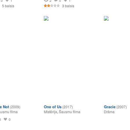
0
1
2
0
1
5 balsis
3 balsis
e Not
One of Us
Gracie
(2009)
(2017)
(2007)
usmu filma
Mistērija
,
Šausmu filma
Drāma
0
0