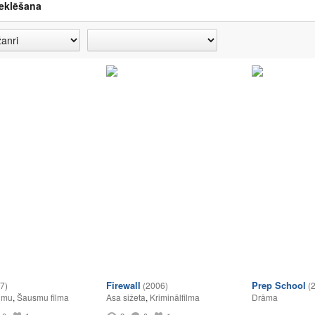
eklēšana
Firewall
Prep School
7)
(2006)
(
umu
,
Šausmu filma
Asa sižeta
,
Kriminālfilma
Drāma