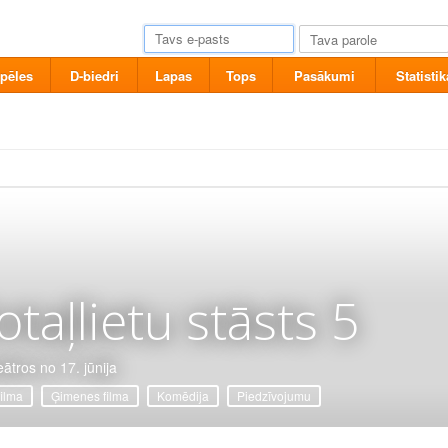
pēles
D-biedri
Lapas
Tops
Pasākumi
Statistik
otaļlietu stāsts 5
eātros no 17. jūnija
filma
Ģimenes filma
Komēdija
Piedzīvojumu