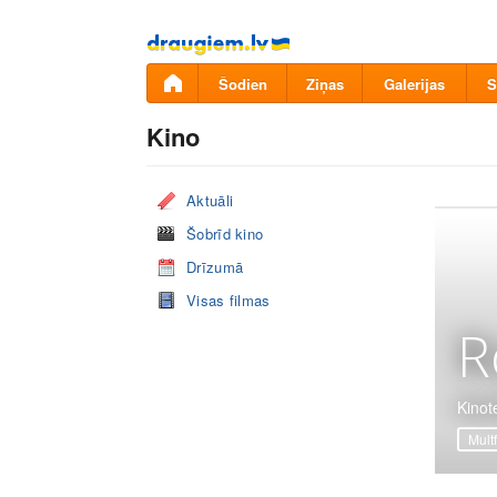
Pāriet
uz
saturu
Šodien
Ziņas
Galerijas
S
Kino
Aktuāli
Šobrīd kino
Drīzumā
Visas filmas
R
Kinot
Mult