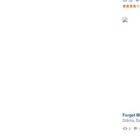
35
Forget M
Drāma
,
Ša
2