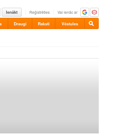
Ienākt
Reģistrēties
Vai ienāc ar
a
Draugi
Raksti
Vēstules