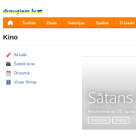
Pāriet
uz
saturu
Šodien
Ziņas
Galerijas
Spēles
D-biedri
Kino
Aktuāli
Šobrīd kino
Drīzumā
Visas filmas
Sātans
Kinoteātros no 29. aprīļa
Komēdija
Drāma