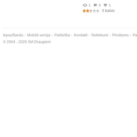
1
0
1
3 balsis
Iepazīšanās
Mobilā versija
Palīdzība
Kontakti
Noteikumi
Privātums
Pa
© 2004 - 2026 SIA Draugiem