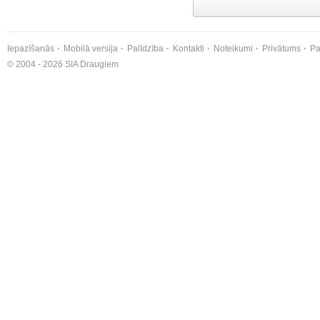
Iepazīšanās
Mobilā versija
Palīdzība
Kontakti
Noteikumi
Privātums
Pa
© 2004 - 2026 SIA Draugiem