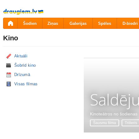
Pāriet
uz
saturu
Šodien
Ziņas
Galerijas
Spēles
D-biedri
Kino
Aktuāli
Šobrīd kino
Drīzumā
Visas filmas
Saldēj
Kinoteātros no šodienas
Šausmu filma
Trilleris