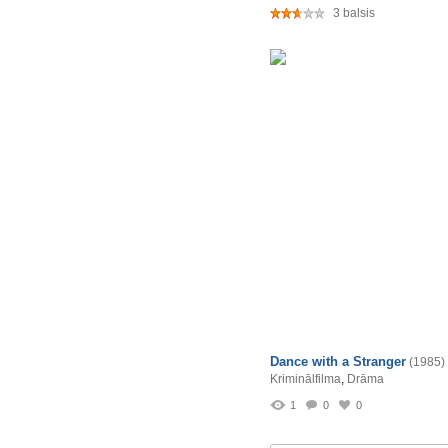
3 balsis
Dance with a Stranger
(1985)
Kriminālfilma
,
Drāma
1
0
0