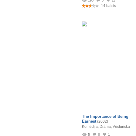
190
0
11
14 balsis
The Importance of Being
Earnest
(2002)
Komēdija
,
Drāma
,
Vēsturiska
5
0
1