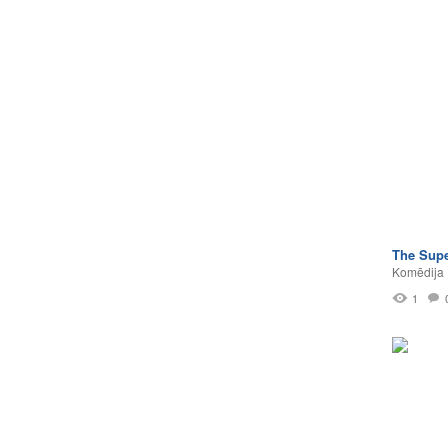
The Sup
Komēdija
1