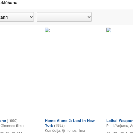
eklēšana
one
Home Alone 2: Lost in New
Lethal Weapon
(1990)
York
(1992)
,
Ģimenes filma
Piedzīvojumu
,
A
Komēdija
,
Ģimenes filma