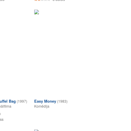
uffel Bag
Easy Money
(1997)
(1983)
nālfilma
Komēdija
0
ss