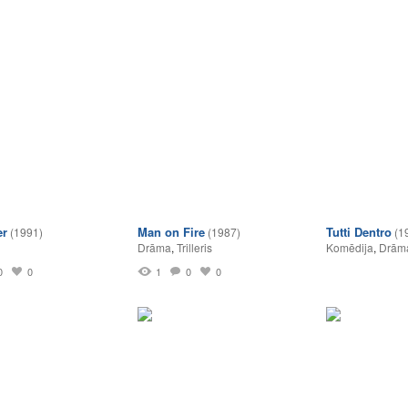
er
Man on Fire
Tutti Dentro
(1991)
(1987)
(1
Drāma
,
Trilleris
Komēdija
,
Drām
0
0
1
0
0