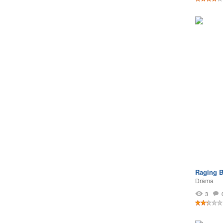
Raging B
Drāma
3