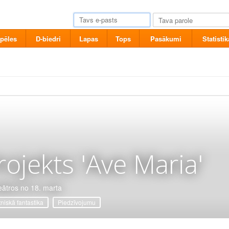
pēles
D-biedri
Lapas
Tops
Pasākumi
Statistik
rojekts 'Ave Maria'
eātros no 18. marta
tniskā fantastika
Piedzīvojumu