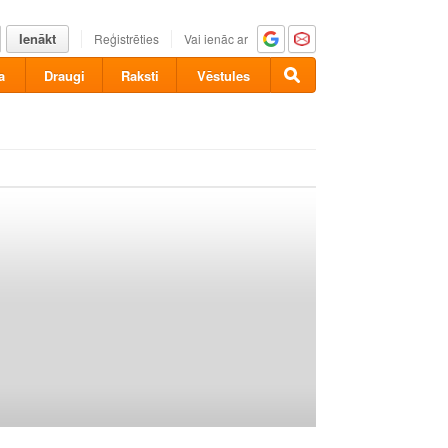
Ienākt
Reģistrēties
Vai ienāc ar
a
Draugi
Raksti
Vēstules