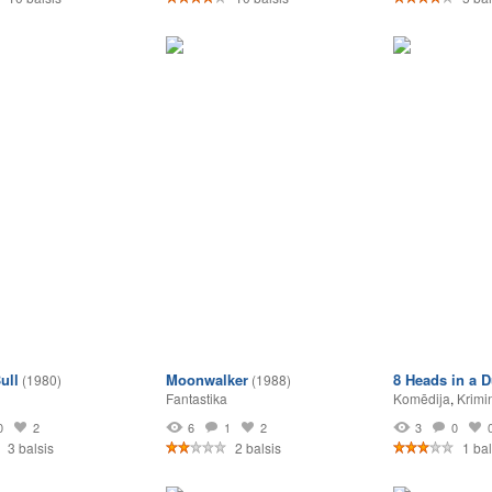
ull
Moonwalker
8 Heads in a D
(1980)
(1988)
Fantastika
Komēdija
,
Krimi
0
2
6
1
2
3
0
3 balsis
2 balsis
1 bal