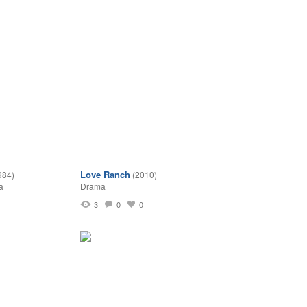
Love Ranch
984)
(2010)
a
Drāma
3
0
0