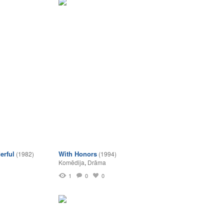
erful
With Honors
(1982)
(1994)
Komēdija
,
Drāma
1
0
0