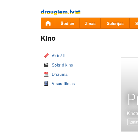
Pāriet
uz
saturu
Šodien
Ziņas
Galerijas
S
Kino
Aktuāli
Šobrīd kino
Drīzumā
Visas filmas
P
Kinot
Zinā