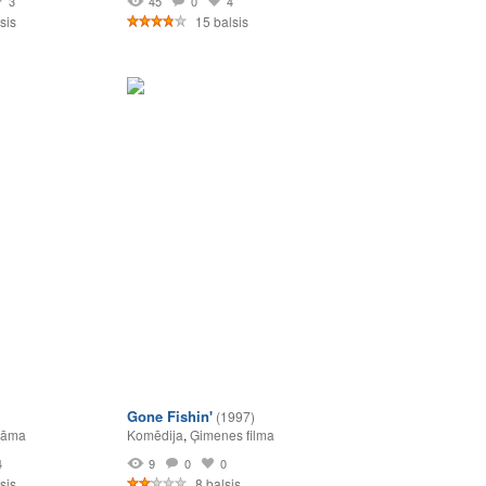
3
45
0
4
sis
15 balsis
Gone Fishin'
(1997)
rāma
Komēdija
,
Ģimenes filma
4
9
0
0
sis
8 balsis