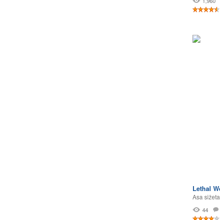
1,960
Lethal W
Asa sižeta
44