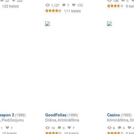
22
232
156
0
1,127
7
170
122 balsis
9 bal
111 balsis
eapon 2
GoodFellas
Casino
(1989)
(1990)
(1995)
,
Piedzīvojumu
Drāma
,
Kriminālfilma
Kriminālfilma
,
D
1
7
13
0
7
6
0
10 balsis
10 balsis
5 bal