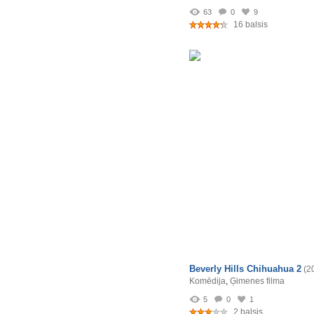
63
0
9
16 balsis
Beverly Hills Chihuahua 2
(2
Komēdija
,
Ģimenes filma
5
0
1
2 balsis