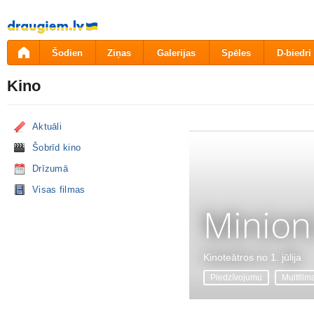
Pāriet
uz
saturu
Šodien
Ziņas
Galerijas
Spēles
D-biedri
Kino
Aktuāli
Šobrīd kino
Drīzumā
Visas filmas
Minion
Kinoteātros no 1. jūlija
Piedzīvojumu
Multfilm