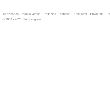
Iepazīšanās
Mobilā versija
Palīdzība
Kontakti
Noteikumi
Privātums
Pa
© 2004 - 2026 SIA Draugiem