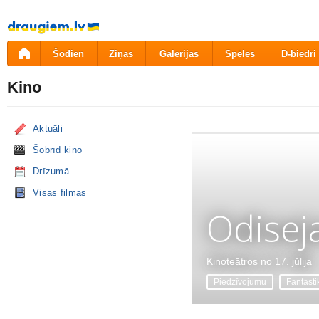
Pāriet
uz
saturu
Šodien
Ziņas
Galerijas
Spēles
D-biedri
Kino
Aktuāli
Šobrīd kino
Drīzumā
Visas filmas
Odisej
Kinoteātros no 17. jūlija
Piedzīvojumu
Fantasti