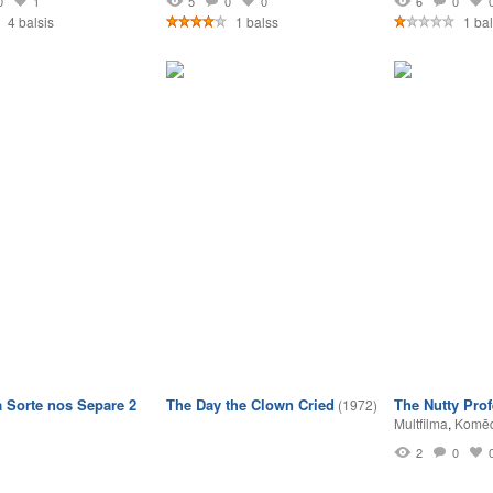
0
1
5
0
0
6
0
4 balsis
1 balss
1 bal
a Sorte nos Separe 2
The Day the Clown Cried
The Nutty Pro
(1972)
Multfilma
,
Komēd
2
0