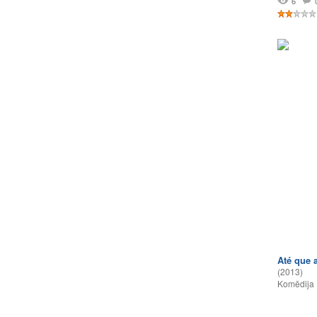
6
Até que 
(2013)
Komēdija