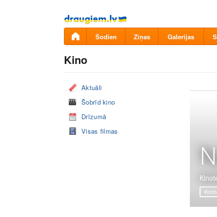
Pāriet
uz
saturu
Šodien
Ziņas
Galerijas
S
Kino
Aktuāli
Šobrīd kino
Drīzumā
Visas filmas
N
Kinote
Komē