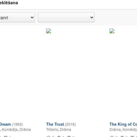
eklēšana
 Dream
The Trust
The King of 
(1993)
(2016)
,
Komēdija
,
Drāma
Trilleris
,
Drāma
Drāma
,
Komēdij