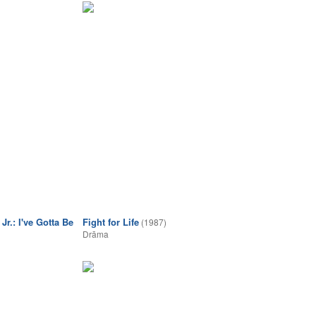
r.: I've Gotta Be
Fight for Life
(1987)
Drāma