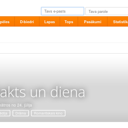
pēles
D-biedri
Lapas
Tops
Pasākumi
Statistik
akts un diena
ātros no 24. jūlija
dija
Drāma
Romantiskais kino