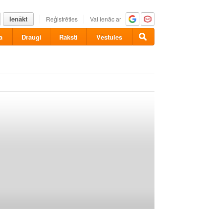
Ienākt
Reģistrēties
Vai ienāc ar
a
Draugi
Raksti
Vēstules