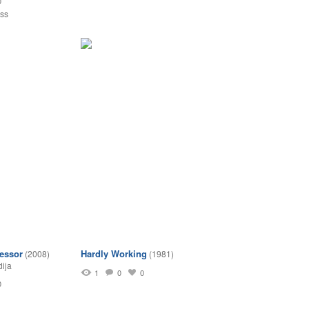
0
ss
fessor
Hardly Working
(2008)
(1981)
ija
1
0
0
0